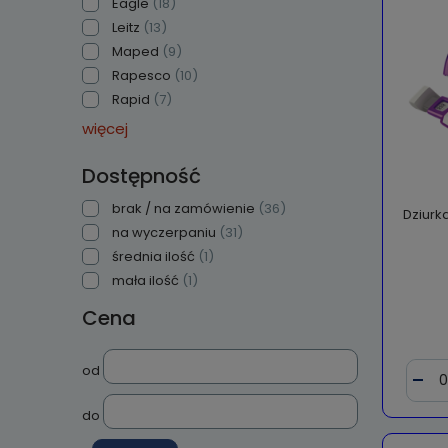
Eagle
(18)
Leitz
(13)
Maped
(9)
Rapesco
(10)
Rapid
(7)
więcej
Dostępność
brak / na zamówienie
(36)
Dziurk
na wyczerpaniu
(31)
średnia ilość
(1)
mała ilość
(1)
Cena
od
do