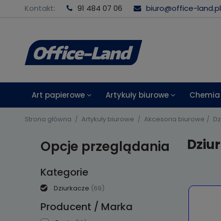
Kontakt:
91 484 07 06
biuro@office-land.pl
Art papierowe
Artykuły biurowe
Chemia 
Strona główna
Artykuły biurowe
Akcesoria biurowe
Dz
Dziu
Opcje przeglądania
Kategorie
Dziurkacze
(69)
Producent / Marka