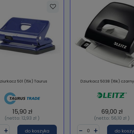
ziurkacz 501 (15k) Taurus
Dziurkacz 5038 (16k) czarny 
15,90 zł
69,00 zł
(netto:
12,93 zł
)
(netto:
56,10 zł
)
do koszyka
do kosz