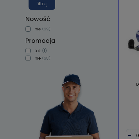
filtruj
Nowość
nie
(69)
Promocja
tak
(1)
nie
(68)
D