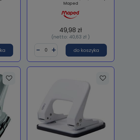
Maped
49,98 zł
(netto:
40,63 zł
)
yka
do koszyka