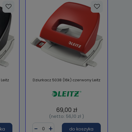
Leitz
Dziurkacz 5038 (16k) czerwony Leitz
69,00 zł
(netto:
56,10 zł
)
yka
do koszyka