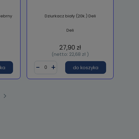
rebrny
Dziurkacz biały (20k.) Deli
Deli
27,90 zł
(netto:
22,68 zł
)
yka
do koszyka