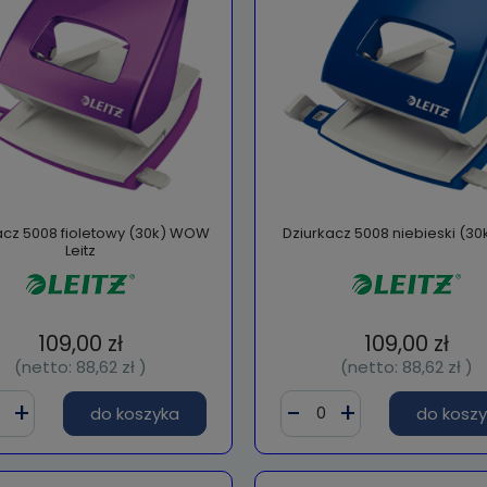
acz 5008 fioletowy (30k) WOW
Dziurkacz 5008 niebieski (30k
Leitz
109,00 zł
109,00 zł
(netto:
88,62 zł
)
(netto:
88,62 zł
)
do koszyka
do kosz