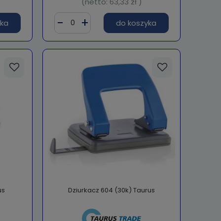
(netto:
63,33 zł
)
yka
do koszyka
us
Dziurkacz 604 (30k) Taurus