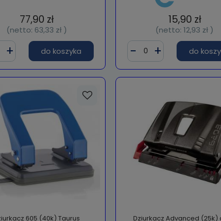
77,90 zł
15,90 zł
(netto:
63,33 zł
)
(netto:
12,93 zł
)
do koszyka
do kosz
iurkacz 605 (40k) Taurus
Dziurkacz Advanced (25k) g