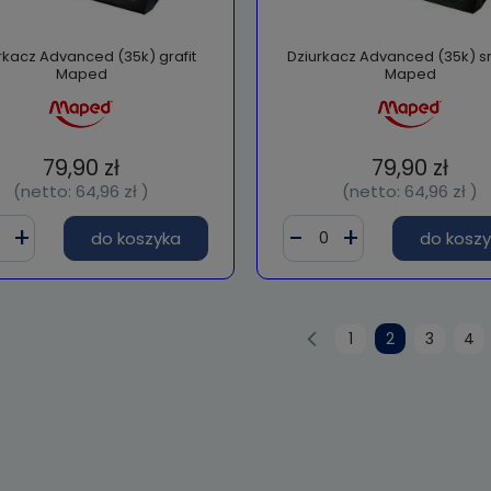
rkacz Advanced (35k) grafit
Dziurkacz Advanced (35k) s
Maped
Maped
79,90 zł
79,90 zł
(netto:
64,96 zł
)
(netto:
64,96 zł
)
do koszyka
do kosz
1
2
3
4