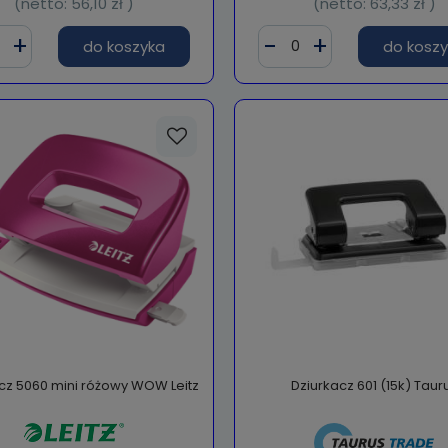
(netto:
56,10 zł
)
(netto:
63,33 zł
)
do koszyka
do kosz
cz 5060 mini różowy WOW Leitz
Dziurkacz 601 (15k) Taur