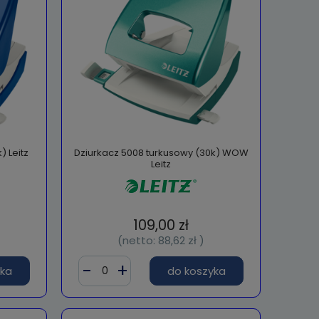
) Leitz
Dziurkacz 5008 turkusowy (30k) WOW
Leitz
109,00 zł
(netto:
88,62 zł
)
yka
do koszyka