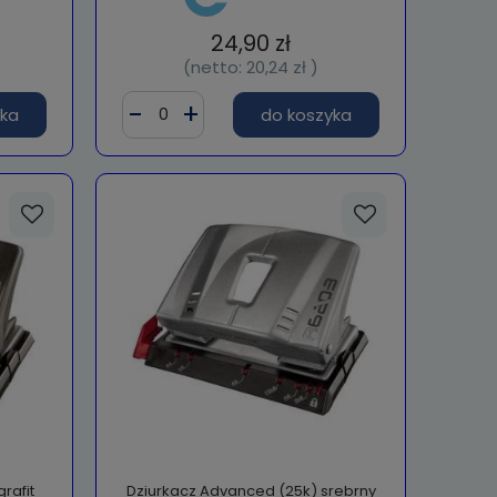
24,90 zł
(netto:
20,24 zł
)
yka
do koszyka
rafit
Dziurkacz Advanced (25k) srebrny