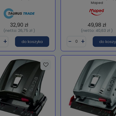
Maped
32,90 zł
49,98 zł
(netto:
26,75 zł
)
(netto:
40,63 zł
)
do koszyka
do kosz