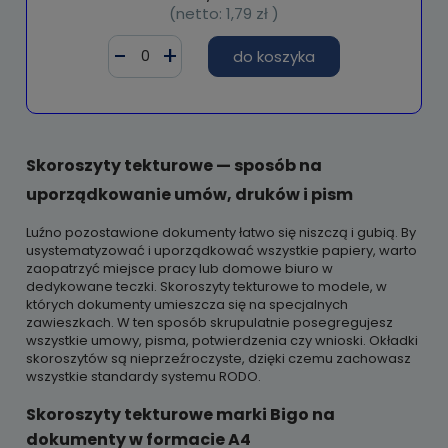
(netto:
1,79 zł
)
do koszyka
Skoroszyty tekturowe — sposób na
uporządkowanie umów, druków i pism
Luźno pozostawione dokumenty łatwo się niszczą i gubią. By
usystematyzować i uporządkować wszystkie papiery, warto
zaopatrzyć miejsce pracy lub domowe biuro w
dedykowane teczki. Skoroszyty tekturowe to modele, w
których dokumenty umieszcza się na specjalnych
zawieszkach. W ten sposób skrupulatnie posegregujesz
wszystkie umowy, pisma, potwierdzenia czy wnioski. Okładki
skoroszytów są nieprzeźroczyste, dzięki czemu zachowasz
wszystkie standardy systemu RODO.
Skoroszyty tekturowe marki Bigo na
dokumenty w formacie A4