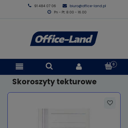
91 484 07 06
biuro@office-land.pl
Pn - Pt: 8.00 - 16.00
Skoroszyty tekturowe