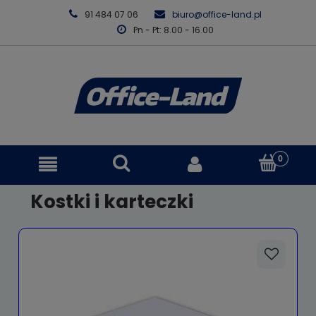
91 484 07 06
biuro@office-land.pl
Pn - Pt: 8.00 - 16.00
Kostki i karteczki