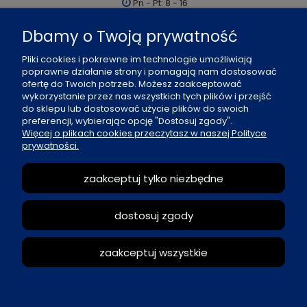
Pn - Pt: 8 - 16
al. Boh. Warszawy 21, 70-372 Szczecin
Dbamy o Twoją prywatność
91 484 07 06
Pliki cookies i pokrewne im technologie umożliwiają
biuro@office-land.pl
poprawne działanie strony i pomagają nam dostosować
ofertę do Twoich potrzeb. Możesz zaakceptować
Fax: 91 484 49 27
wykorzystanie przez nas wszystkich tych plików i przejść
do sklepu lub dostosować użycie plików do swoich
preferencji, wybierając opcję "Dostosuj zgody".
O nas
Więcej o plikach cookies przeczytasz w naszej Polityce
prywatności.
Zasady sprzedaży
zaakceptuj tylko niezbędne
Reklamacje i zwroty
dostosuj zgody
Moje konto
zaakceptuj wszystkie
pokaż pełną wersję strony