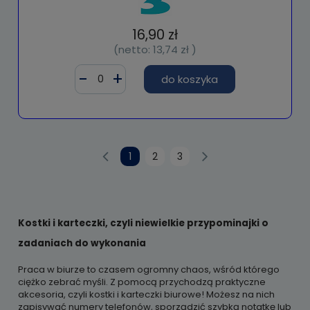
16,90 zł
(netto:
13,74 zł
)
do koszyka
1
2
3
Kostki i karteczki, czyli niewielkie przypominajki o
zadaniach do wykonania
Praca w biurze to czasem ogromny chaos, wśród którego
ciężko zebrać myśli. Z pomocą przychodzą praktyczne
akcesoria, czyli kostki i karteczki biurowe! Możesz na nich
zapisywać numery telefonów, sporządzić szybką notatkę lub