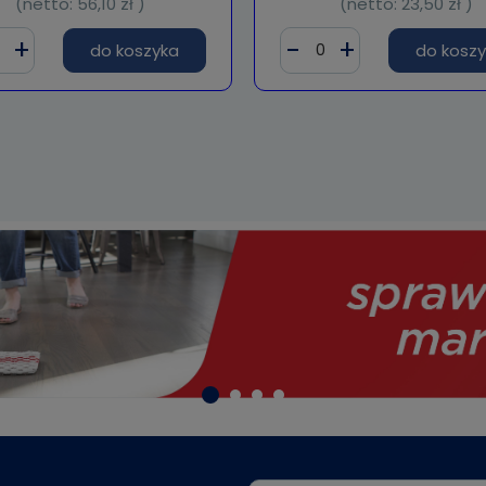
(netto:
56,10 zł
)
(netto:
23,50 zł
)
do koszyka
do kosz