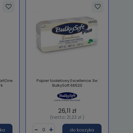
artOne
Papier toaletowy Excellence 3w
rk
BulkySoft 66520
26,11 zł
(netto:
21,23 zł
)
yka
do koszyka