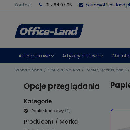
Kontakt:
91 484 07 06
biuro@office-land.pl
Art papierowe
Artykuły biurowe
Chemia 
Strona główna
Chemia i higiena
Papier, ręczniki, gąbki
Papi
Opcje przeglądania
Kategorie
Papier toaletowy
(8)
Producent / Marka