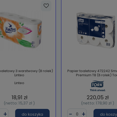
oaletowy 3 warstwowy (8 rolek)
Papier toaletowy 472242 Sm
Linteo
Premium T8 (6 rolek) To
Linteo
18,91 zł
220,05 zł
(netto:
15,37 zł
)
(netto:
178,90 zł
)
do koszyka
do kosz