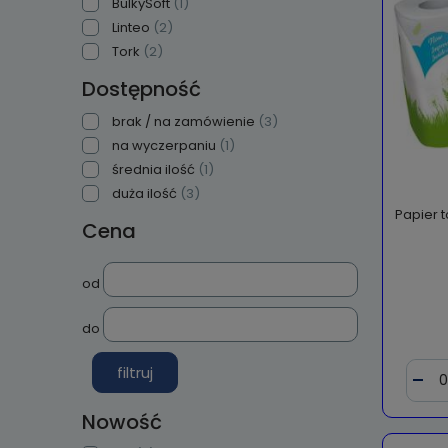
BulkySoft
(1)
Linteo
(2)
Tork
(2)
Dostępność
brak / na zamówienie
(3)
na wyczerpaniu
(1)
średnia ilość
(1)
duża ilość
(3)
Papier 
Cena
od
do
filtruj
Nowość