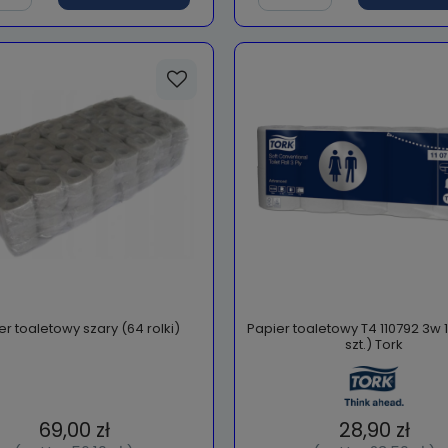
er toaletowy szary (64 rolki)
Papier toaletowy T4 110792 3w 
szt.) Tork
69,00 zł
28,90 zł