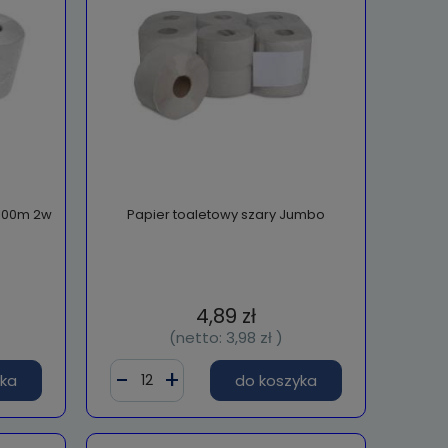
 100m 2w
Papier toaletowy szary Jumbo
4,89 zł
(netto:
3,98 zł
)
yka
do koszyka