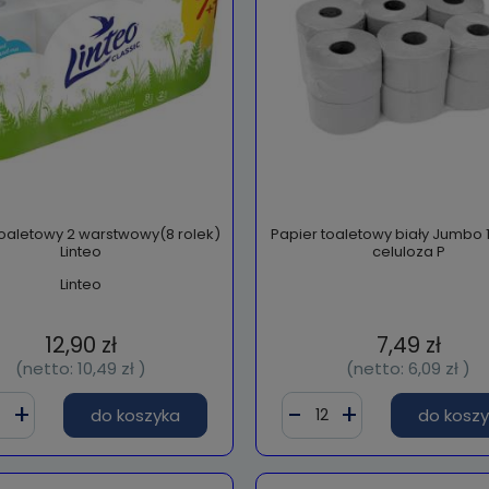
toaletowy 2 warstwowy(8 rolek)
Papier toaletowy biały Jumbo
Linteo
celuloza P
Linteo
12,90 zł
7,49 zł
(netto:
10,49 zł
)
(netto:
6,09 zł
)
do koszyka
do kosz