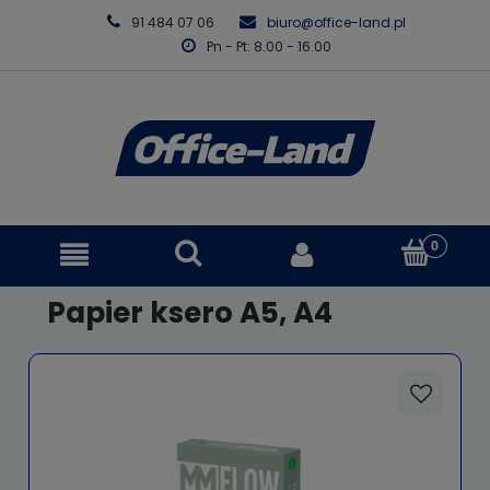
91 484 07 06
biuro@office-land.pl
Pn - Pt: 8.00 - 16.00
Papier ksero A5, A4