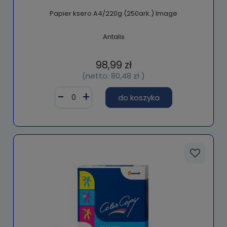
Papier ksero A4/220g (250ark.) Image
Antalis
98,99 zł
(netto:
80,48 zł
)
do koszyka