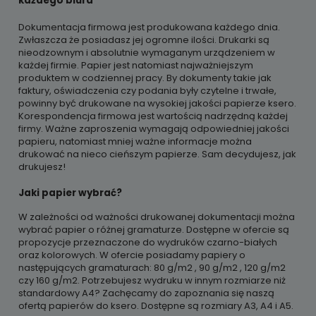
każdego biura
Dokumentacja firmowa jest produkowana każdego dnia.
Zwłaszcza że posiadasz jej ogromne ilości. Drukarki są
nieodzownym i absolutnie wymaganym urządzeniem w
każdej firmie. Papier jest natomiast najważniejszym
produktem w codziennej pracy. By dokumenty takie jak
faktury, oświadczenia czy podania były czytelne i trwałe,
powinny być drukowane na wysokiej jakości papierze ksero.
Korespondencja firmowa jest wartością nadrzędną każdej
firmy. Ważne zaproszenia wymagają odpowiedniej jakości
papieru, natomiast mniej ważne informacje można
drukować na nieco cieńszym papierze. Sam decydujesz, jak
drukujesz!
Jaki papier wybrać?
W zależności od ważności drukowanej dokumentacji można
wybrać papier o różnej gramaturze. Dostępne w ofercie są
propozycje przeznaczone do wydruków czarno-białych
oraz kolorowych. W ofercie posiadamy papiery o
następujących gramaturach: 80 g/m2 , 90 g/m2 , 120 g/m2
czy 160 g/m2. Potrzebujesz wydruku w innym rozmiarze niż
standardowy A4? Zachęcamy do zapoznania się naszą
ofertą papierów do ksero. Dostępne są rozmiary A3, A4 i A5.