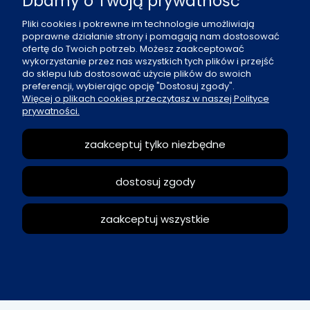
Dbamy o Twoją prywatność
al. Boh. Warszawy 21, 70-372 Szczecin
Pliki cookies i pokrewne im technologie umożliwiają
poprawne działanie strony i pomagają nam dostosować
91 484 07 06
ofertę do Twoich potrzeb. Możesz zaakceptować
biuro@office-land.pl
wykorzystanie przez nas wszystkich tych plików i przejść
do sklepu lub dostosować użycie plików do swoich
Fax: 91 484 49 27
preferencji, wybierając opcję "Dostosuj zgody".
Więcej o plikach cookies przeczytasz w naszej Polityce
prywatności.
O nas
zaakceptuj tylko niezbędne
Zasady sprzedaży
dostosuj zgody
Reklamacje i zwroty
zaakceptuj wszystkie
Moje konto
pokaż pełną wersję strony