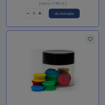
(netto:
17,80 zł
)
do koszyka