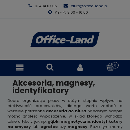
91 484 07 06
biuro@office-land.pl
Pn - Pt: 8.00 - 16.00
Akcesoria, magnesy,
identyfikatory
Dobra organizacja pracy w dużym stopniu wpływa na
efektywność pracowników, dlatego warto zadbać o
wszelkie potrzebne
akcesoria do biura
. W naszym sklepie
można znaleźć wyposażenie, w skład którego wchodzą
takie artykuły, jak np.
gąbki magnetyczne
,
identyfikatory
na smyczy
lub
agrafce
czy
magnesy
. Poza tym mamy