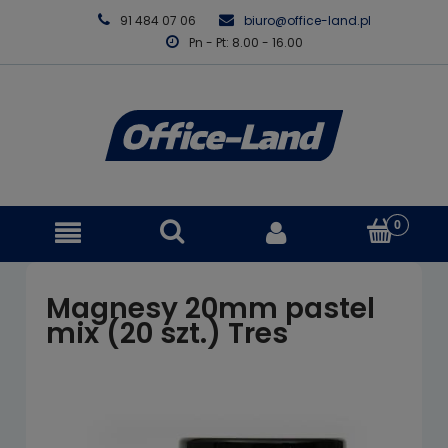
91 484 07 06
biuro@office-land.pl
Pn - Pt: 8.00 - 16.00
Magnesy 20mm pastel
mix (20 szt.) Tres