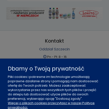
Kontakt
Oddział Szczecin
Pn - Pt: 8 - 16
al. Boh. Warszawy 21, 70-372 Szczecin
Dbamy o Twoją prywatność
91 484 07 06
Pliki cookies i pokrewne im technologie umożliwiają
biuro@office-land.pl
poprawne działanie strony i pomagają nam dostosować
ofertę do Twoich potrzeb. Możesz zaakceptować
Fax: 91 484 49 27
wykorzystanie przez nas wszystkich tych plików i przejść
do sklepu lub dostosować użycie plików do swoich
preferencji, wybierając opcję "Dostosuj zgody".
O nas
Więcej o plikach cookies przeczytasz w naszej Polityce
prywatności.