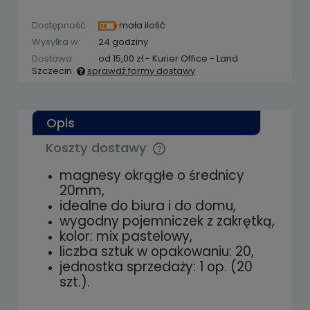
Dostępność:
mała ilość
Wysyłka w:
24 godziny
Dostawa:
od 15,00 zł
- Kurier Office - Land
Szczecin
sprawdź formy dostawy
Cena nie zawiera ewentualnych kosztów
płatności
Opis
Koszty dostawy
Cena nie zawiera ewentualnych kosztów
płatności
magnesy okrągłe o średnicy
20mm,
idealne do biura i do domu,
wygodny pojemniczek z zakrętką,
kolor: mix pastelowy,
liczba sztuk w opakowaniu: 20,
jednostka sprzedaży: 1 op. (20
szt.).