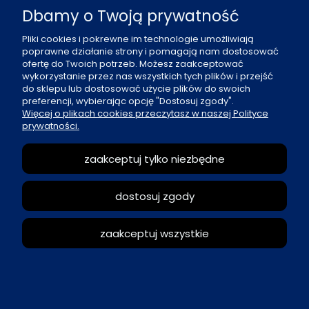
Pn - Pt: 8 - 16
Dbamy o Twoją prywatność
al. Boh. Warszawy 21, 70-372 Szczecin
Pliki cookies i pokrewne im technologie umożliwiają
poprawne działanie strony i pomagają nam dostosować
91 484 07 06
ofertę do Twoich potrzeb. Możesz zaakceptować
biuro@office-land.pl
wykorzystanie przez nas wszystkich tych plików i przejść
do sklepu lub dostosować użycie plików do swoich
Fax: 91 484 49 27
preferencji, wybierając opcję "Dostosuj zgody".
Więcej o plikach cookies przeczytasz w naszej Polityce
prywatności.
O nas
zaakceptuj tylko niezbędne
Zasady sprzedaży
dostosuj zgody
Reklamacje i zwroty
zaakceptuj wszystkie
Moje konto
pokaż pełną wersję strony