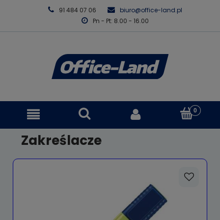
91 484 07 06
biuro@office-land.pl
Pn - Pt: 8.00 - 16.00
Zakreślacze