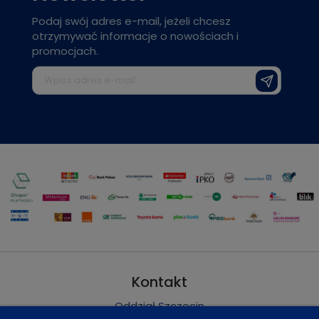
Podaj swój adres e-mail, jeżeli chcesz
otrzymywać informacje o nowościach i
promocjach.
Kontakt
Oddział Szczecin