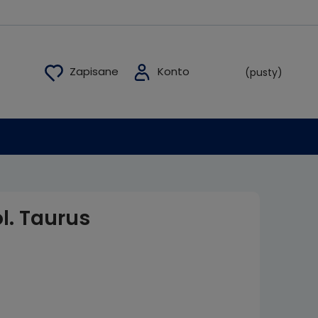
(pusty)
l. Taurus