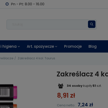
Pn - Pt: 8.00 - 16.00
i higiena
Art. spożywcze
Promocje
Blog
reślacze
Zakreślacz 4 kol. Taurus
Zakreślacz 4 ko
34
osoby
kupiły
51
szt.
8,91 zł
7,24 zł
Cena netto: