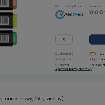
Producent / Marka:
Ocena:
Dostępność:
mała 
Wysyłka w:
24 godzin
Dostawa:
od 15,00 zł
sprawdź formy dostawy
Cena ni
kosztów
omarańczowy, żółty, zielony),
zawiera ewentualnych
łatności