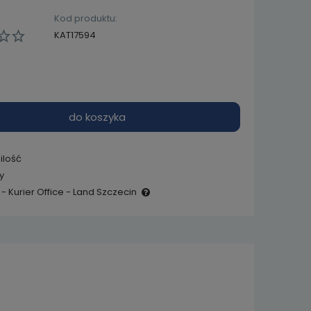
Kod produktu:
KAT17594
do koszyka
ilość
y
- Kurier Office - Land Szczecin
e zawiera ewentualnych
 płatności