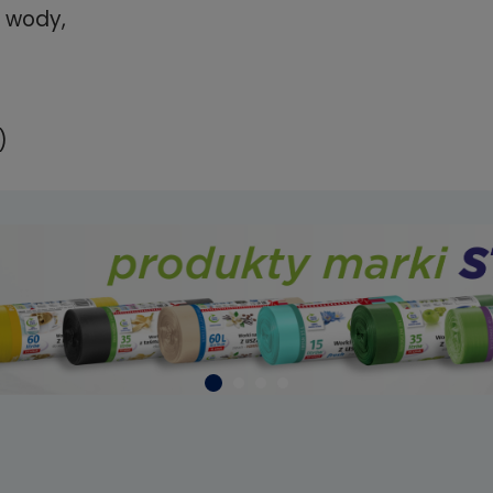
e wody,
)