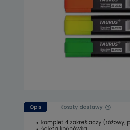
Opis
Koszty dostawy
komplet 4 zakreślaczy (różowy, p
Cena nie 
ścięta końcówka,
kosztów p