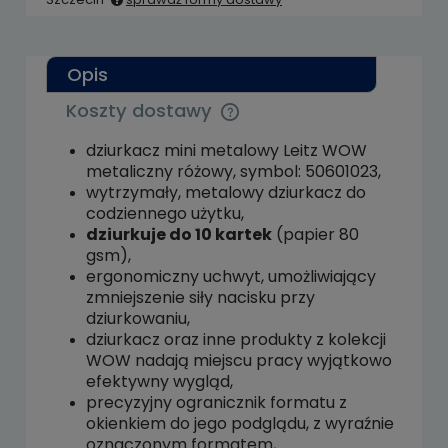
Cena nie zawiera ewentualnych kosztów
płatności
Opis
Koszty dostawy
Cena nie zawiera ewentualnych kosztów
płatności
dziurkacz mini metalowy Leitz WOW
metaliczny różowy, symbol: 50601023,
wytrzymały, metalowy dziurkacz do
codziennego użytku,
dziurkuje do 10 kartek
(papier 80
gsm),
ergonomiczny uchwyt, umożliwiający
zmniejszenie siły nacisku przy
dziurkowaniu,
dziurkacz oraz inne produkty z kolekcji
WOW nadają miejscu pracy wyjątkowo
efektywny wygląd,
precyzyjny ogranicznik formatu z
okienkiem do jego podglądu, z wyraźnie
oznaczonym formatem,