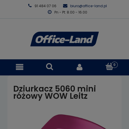
91 484 07 06
biuro@office-land.pl
Pn - Pt: 8.00 - 16.00
Dziurkacz 5060 mini
różowy WOW Leitz