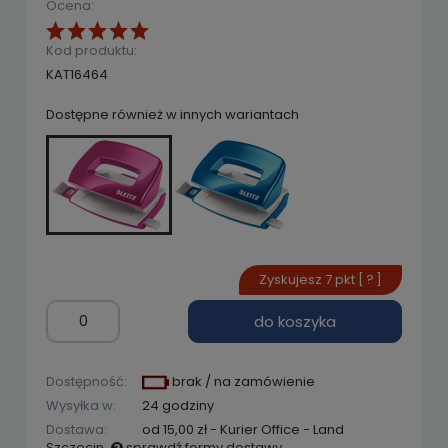
Ocena:
Kod produktu:
KAT16464
Dostępne również w innych wariantach
Zyskujesz
7
pkt [
?
]
do koszyka
Dostępność:
brak / na zamówienie
Wysyłka w:
24 godziny
Dostawa:
od 15,00 zł
- Kurier Office - Land
Szczecin
sprawdź formy dostawy