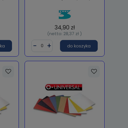
34,90 zł
(netto:
28,37 zł
)
yka
do koszyka