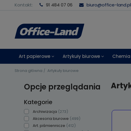
Kontakt:
91 484 07 06
biuro@office-land.pl
Art papierowe
Artykuły biurowe
Chemia 
Strona główna
Artykuły biurowe
Arty
Opcje przeglądania
Kategorie
Archiwizacja
(273)
Akcesoria biurowe
(499)
Art. piśmiennicze
(412)