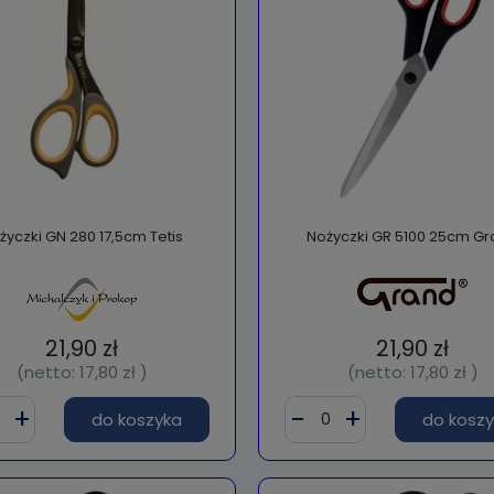
życzki GN 280 17,5cm Tetis
Nożyczki GR 5100 25cm G
21,90 zł
21,90 zł
(netto:
17,80 zł
)
(netto:
17,80 zł
)
do koszyka
do kosz