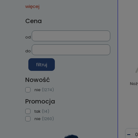
więcej
Cena
od
do
filtruj
Nowość
Noż
nie
(1274)
Promocja
tak
(14)
nie
(1260)