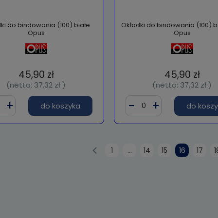
ki do bindowania (100) białe
Okładki do bindowania (100)
Opus
Opus
45,90 zł
45,90 zł
(netto:
37,32 zł
)
(netto:
37,32 zł
)
do koszyka
do kosz
1
...
14
15
16
17
1