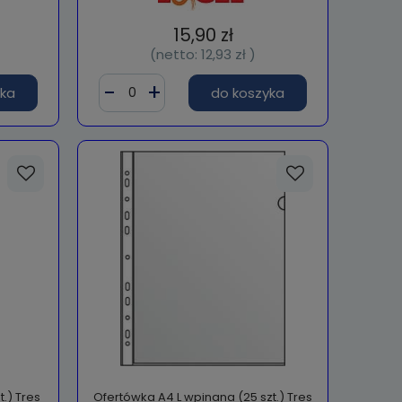
15,90 zł
(netto:
12,93 zł
)
yka
do koszyka
t.) Tres
Ofertówka A4 L wpinana (25 szt.) Tres