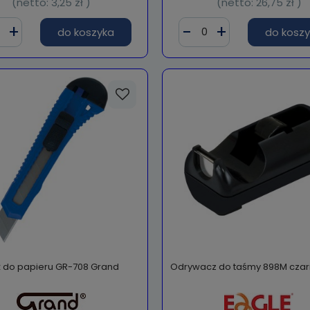
(netto:
3,25 zł
)
(netto:
26,75 zł
)
do koszyka
do kosz
 do papieru GR-708 Grand
Odrywacz do taśmy 898M czar