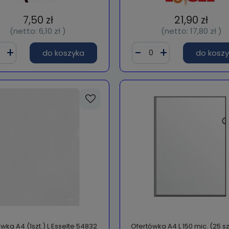
7,50 zł
21,90 zł
(netto:
6,10 zł
)
(netto:
17,80 zł
)
do koszyka
do kosz
wka A4 (1szt.) L Esselte 54832
Ofertówka A4 L 150 mic. (25 sz