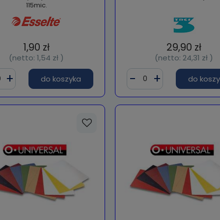
115mic.
1,90 zł
29,90 zł
(netto:
1,54 zł
)
(netto:
24,31 zł
)
do koszyka
do kosz