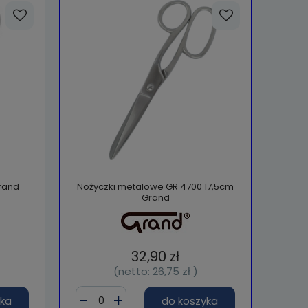
rand
Nożyczki metalowe GR 4700 17,5cm
Grand
32,90 zł
(netto:
26,75 zł
)
yka
do koszyka