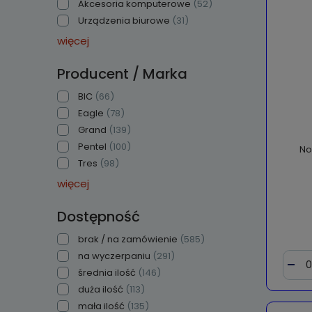
Akcesoria komputerowe
(52)
Urządzenia biurowe
(31)
więcej
Producent / Marka
BIC
(66)
Eagle
(78)
Grand
(139)
Pentel
(100)
No
Tres
(98)
więcej
Dostępność
brak / na zamówienie
(585)
na wyczerpaniu
(291)
średnia ilość
(146)
duża ilość
(113)
mała ilość
(135)