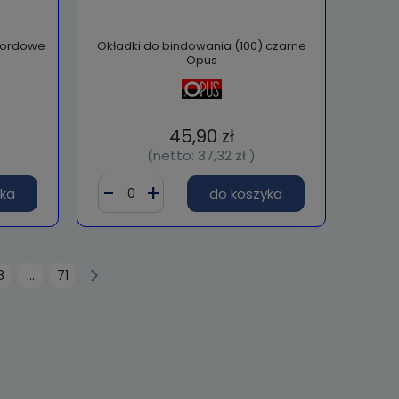
 bordowe
Okładki do bindowania (100) czarne
Opus
45,90 zł
(netto:
37,32 zł
)
yka
do koszyka
8
...
71