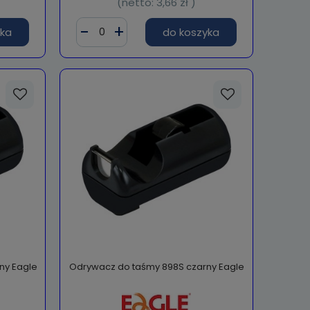
(netto:
3,66 zł
)
yka
do koszyka
ny Eagle
Odrywacz do taśmy 898S czarny Eagle