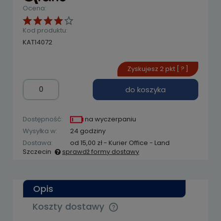
Ocena:
Kod produktu:
KAT14072
Zyskujesz
2
pkt [
?
]
do koszyka
Dostępność:
na wyczerpaniu
Wysyłka w:
24 godziny
Dostawa:
od 15,00 zł
- Kurier Office - Land
Szczecin
sprawdź formy dostawy
Cena nie zawiera ewentualnych kosztów
płatności
Opis
Koszty dostawy
Cena nie zawiera ewentualnych kosztów