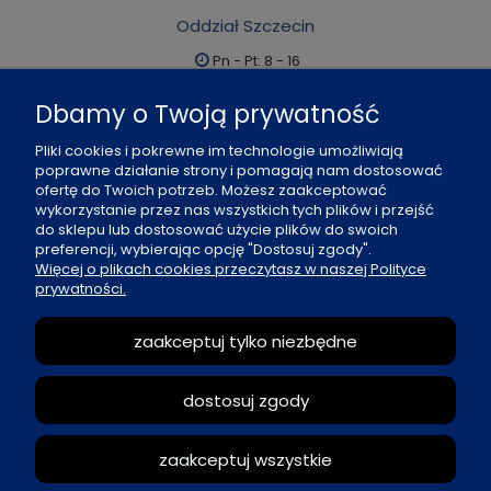
Oddział Szczecin
Pn - Pt: 8 - 16
al. Boh. Warszawy 21, 70-372 Szczecin
Dbamy o Twoją prywatność
91 484 07 06
Pliki cookies i pokrewne im technologie umożliwiają
biuro@office-land.pl
poprawne działanie strony i pomagają nam dostosować
ofertę do Twoich potrzeb. Możesz zaakceptować
Fax: 91 484 49 27
wykorzystanie przez nas wszystkich tych plików i przejść
do sklepu lub dostosować użycie plików do swoich
preferencji, wybierając opcję "Dostosuj zgody".
O nas
Więcej o plikach cookies przeczytasz w naszej Polityce
prywatności.
Zasady sprzedaży
zaakceptuj tylko niezbędne
Reklamacje i zwroty
dostosuj zgody
Moje konto
zaakceptuj wszystkie