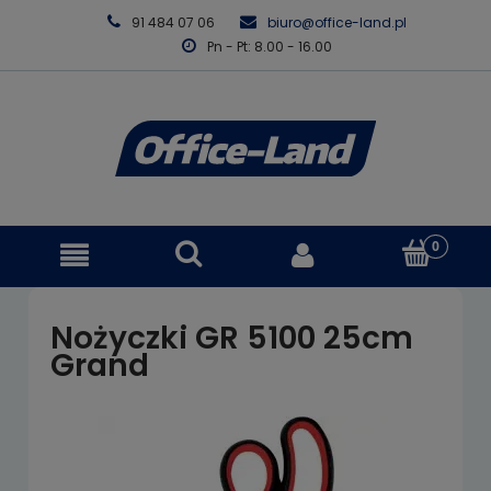
91 484 07 06
biuro@office-land.pl
Pn - Pt: 8.00 - 16.00
Nożyczki GR 5100 25cm
Grand