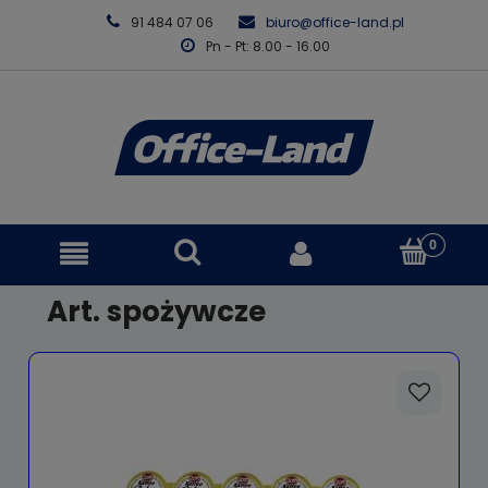
91 484 07 06
biuro@office-land.pl
Pn - Pt: 8.00 - 16.00
Art. spożywcze