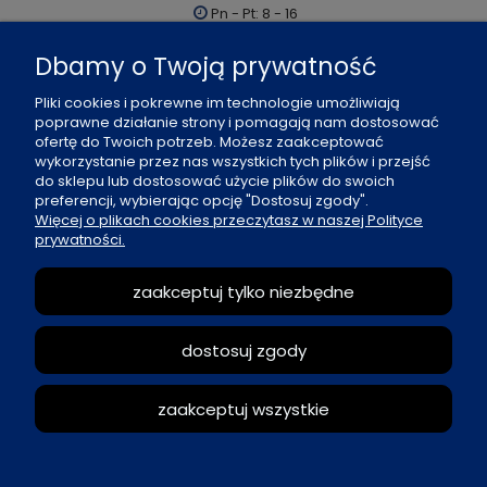
Pn - Pt: 8 - 16
al. Boh. Warszawy 21, 70-372 Szczecin
Dbamy o Twoją prywatność
91 484 07 06
Pliki cookies i pokrewne im technologie umożliwiają
biuro@office-land.pl
poprawne działanie strony i pomagają nam dostosować
ofertę do Twoich potrzeb. Możesz zaakceptować
Fax: 91 484 49 27
wykorzystanie przez nas wszystkich tych plików i przejść
do sklepu lub dostosować użycie plików do swoich
preferencji, wybierając opcję "Dostosuj zgody".
O nas
Więcej o plikach cookies przeczytasz w naszej Polityce
prywatności.
Zasady sprzedaży
zaakceptuj tylko niezbędne
Reklamacje i zwroty
dostosuj zgody
Moje konto
zaakceptuj wszystkie
pokaż pełną wersję strony