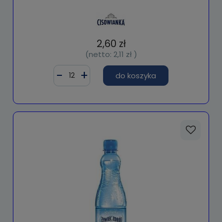
2,60 zł
(netto:
2,11 zł
)
do koszyka