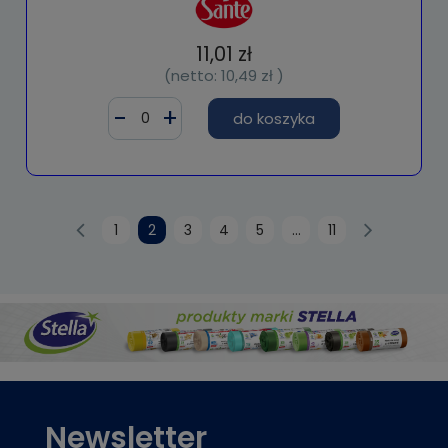
11,01 zł
(netto:
10,49 zł
)
do koszyka
1
2
3
4
5
...
11
Newsletter