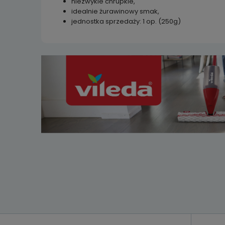
niezwykle chrupkie,
idealnie żurawinowy smak,
jednostka sprzedaży: 1 op. (250g)