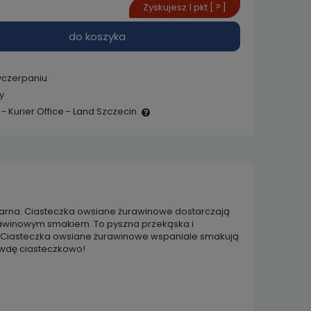
Zyskujesz
1
pkt [
?
]
do koszyka
yczerpaniu
y
- Kurier Office - Land Szczecin
e zawiera ewentualnych
 płatności
arna. Ciasteczka owsiane żurawinowe dostarczają
żurawinowym smakiem. To pyszna przekąska i
t. Ciasteczka owsiane żurawinowe wspaniale smakują
awdę ciasteczkowo!