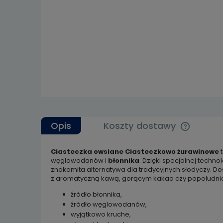
Opis
Koszty dostawy
Ciasteczka owsiane Ciasteczkowo żurawinowe
t
Cena nie 
węglowodanów i
błonnika
. Dzięki specjalnej tech
kosztów p
znakomita alternatywa dla tradycyjnych słodyczy. D
z aromatyczną kawą, gorącym kakao czy popołudniow
źródło błonnika,
źródło węglowodanów,
wyjątkowo kruche,