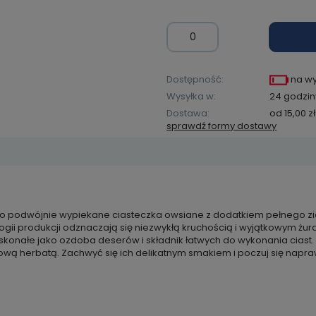
Dostępność:
na w
Wysyłka w:
24 godzin
Dostawa:
od 15,00 zł
sprawdź formy dostawy
Cena ni
kosztów
o podwójnie wypiekane ciasteczka owsiane z dodatkiem pełnego zi
zawiera ewentualnych
nologii produkcji odznaczają się niezwykłą kruchością i wyjątkowym 
łatności
oskonałe jako ozdoba deserów i składnik łatwych do wykonania cias
ą herbatą. Zachwyć się ich delikatnym smakiem i poczuj się napr