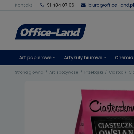
Kontakt:
91 484 07 06
biuro@office-land.pl
Art papierowe
Artykuły biurowe
Chemia 
Strona główna
Art. spożywcze
Przekąski
Ciastka
Ci