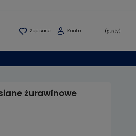
(pusty)
siane żurawinowe