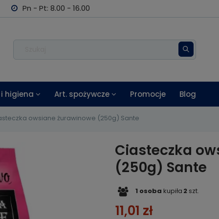
Pn - Pt: 8.00 - 16.00
i higiena
Art. spożywcze
Promocje
Blog
asteczka owsiane żurawinowe (250g) Sante
Ciasteczka ow
(250g) Sante
1
osoba
kupiła
2
szt.
11,01 zł