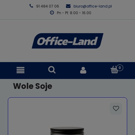
91 484 07 06
biuro@office-land.pl
Pn - Pt: 8.00 - 16.00
Wole Soje