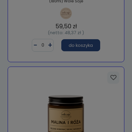
(180ml) Wole Soje
59,50 zł
(netto:
48,37 zł
)
do koszyka