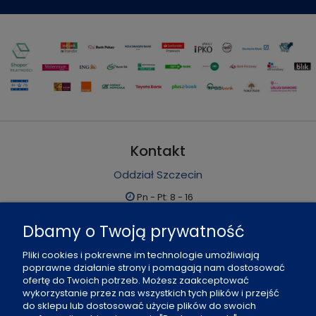
Kontakt
Oddział Szczecin
Pn - Pt: 8 - 16
al. Boh. Warszawy 21, 70-372 Szczecin
Dbamy o Twoją prywatność
91 484 07 06
Pliki cookies i pokrewne im technologie umożliwiają
biuro@office-land.pl
poprawne działanie strony i pomagają nam dostosować
ofertę do Twoich potrzeb. Możesz zaakceptować
Fax: 91 484 49 27
wykorzystanie przez nas wszystkich tych plików i przejść
do sklepu lub dostosować użycie plików do swoich