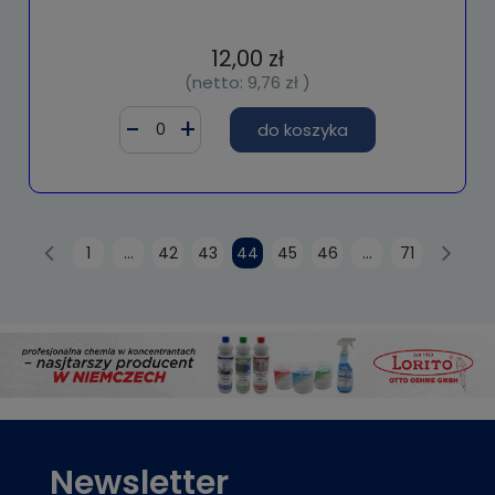
12,00 zł
(netto:
9,76 zł
)
do koszyka
1
...
42
43
44
45
46
...
71
Newsletter