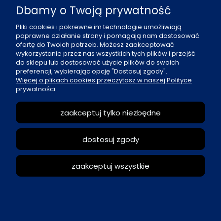
Pn - Pt: 8 - 16
Dbamy o Twoją prywatność
al. Boh. Warszawy 21, 70-372 Szczecin
Pliki cookies i pokrewne im technologie umożliwiają
poprawne działanie strony i pomagają nam dostosować
91 484 07 06
ofertę do Twoich potrzeb. Możesz zaakceptować
biuro@office-land.pl
wykorzystanie przez nas wszystkich tych plików i przejść
do sklepu lub dostosować użycie plików do swoich
Fax: 91 484 49 27
preferencji, wybierając opcję "Dostosuj zgody".
Więcej o plikach cookies przeczytasz w naszej Polityce
prywatności.
O nas
zaakceptuj tylko niezbędne
Zasady sprzedaży
dostosuj zgody
Reklamacje i zwroty
zaakceptuj wszystkie
Moje konto
pokaż pełną wersję strony