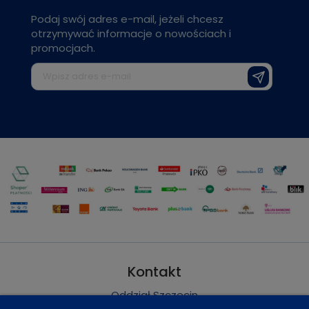
Podaj swój adres e-mail, jeżeli chcesz
otrzymywać informacje o nowościach i
promocjach.
Kontakt
Oddział Szczecin