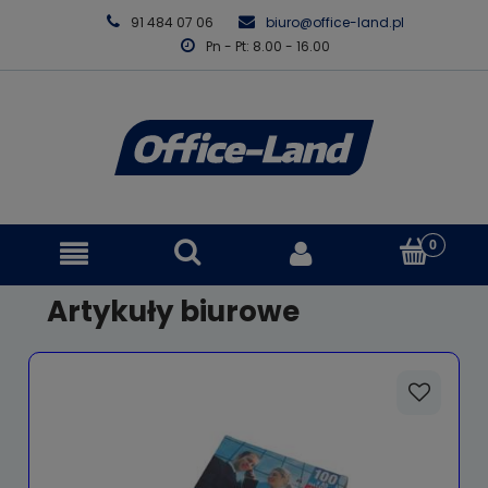
91 484 07 06
biuro@office-land.pl
Pn - Pt: 8.00 - 16.00
Artykuły biurowe