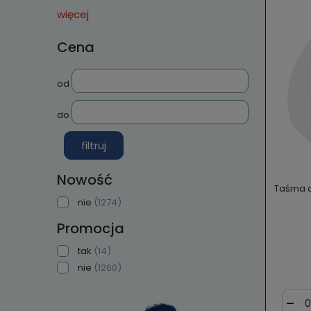
więcej
Cena
od
do
filtruj
Nowość
Taśma d
nie
(1274)
Promocja
tak
(14)
nie
(1260)