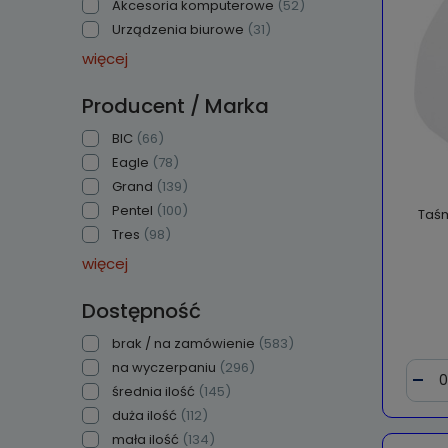
Akcesoria komputerowe
(52)
Urządzenia biurowe
(31)
więcej
Producent / Marka
BIC
(66)
Eagle
(78)
Grand
(139)
Pentel
(100)
Taś
Tres
(98)
więcej
Dostępność
brak / na zamówienie
(583)
na wyczerpaniu
(296)
średnia ilość
(145)
duża ilość
(112)
mała ilość
(134)