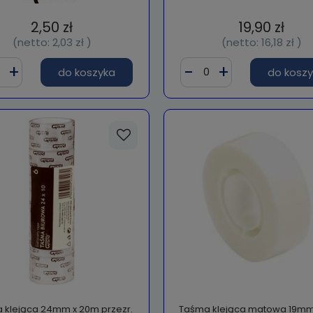
2,50 zł
19,90 zł
(netto:
2,03 zł
)
(netto:
16,18 zł
)
do koszyka
do kosz
 klejąca 24mm x 20m przezr.
Taśma klejąca matowa 19mm