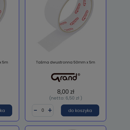
x 5m
Taśma dwustronna 50mm x 5m
8,00 zł
(netto:
6,50 zł
)
yka
do koszyka