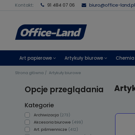
Kontakt:
91 484 07 06
biuro@office-land.pl
Art papierowe
Artykuły biurowe
Chemia 
Strona główna
Artykuły biurowe
Arty
Opcje przeglądania
Kategorie
Archiwizacja
(273)
Akcesoria biurowe
(499)
Art. piśmiennicze
(412)