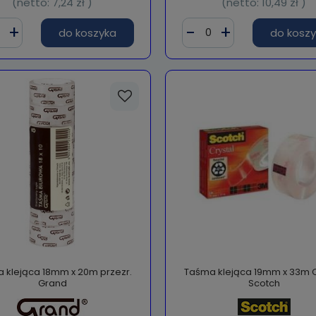
(netto:
7,24 zł
)
(netto:
10,49 zł
)
do koszyka
do kosz
 klejąca 18mm x 20m przezr.
Taśma klejąca 19mm x 33m C
Grand
Scotch