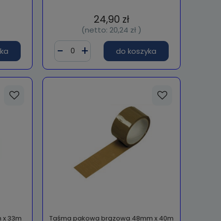
24,90 zł
(netto:
20,24 zł
)
yka
do koszyka
 x 33m
Taśma pakowa brązowa 48mm x 40m