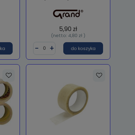
5,90 zł
(netto:
4,80 zł
)
yka
do koszyka