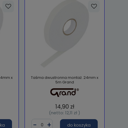
24mm x
Taśma dwustronna montaż. 24mm x
5m Grand
14,90 zł
(netto:
12,11 zł
)
yka
do koszyka