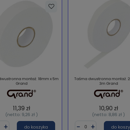
wustronna montaż. 18mm x 5m
Taśma dwustronna montaż. 
Grand
3m Grand
11,39 zł
10,90 zł
(netto:
9,26 zł
)
(netto:
8,86 zł
)
do koszyka
do kosz