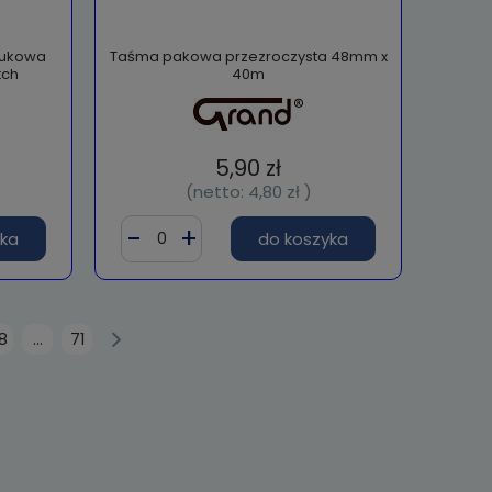
zukowa
Taśma pakowa przezroczysta 48mm x
tch
40m
5,90 zł
(netto:
4,80 zł
)
yka
do koszyka
8
...
71