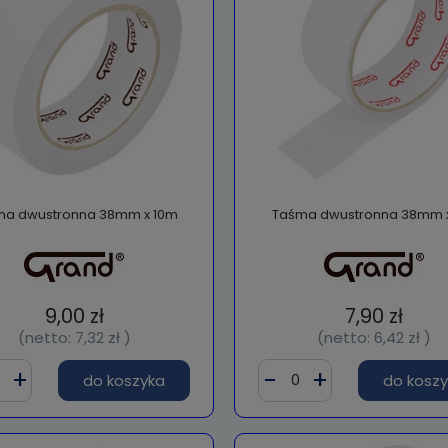
ma dwustronna 38mm x 10m
Taśma dwustronna 38mm 
9,00 zł
7,90 zł
(netto:
7,32 zł
)
(netto:
6,42 zł
)
do koszyka
do kosz