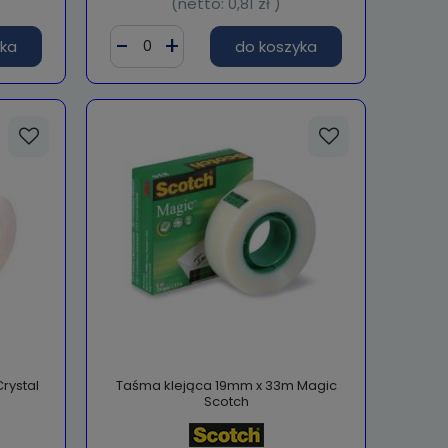
(netto:
0,81 zł
)
yka
do koszyka
rystal
Taśma klejąca 19mm x 33m Magic
Scotch