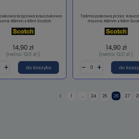
pakowa brązowa kauczukowa
Taśma pakowa przez. kauc
cna 48mm x 66m Scotch
mocna 48mm x 66m Sco
14,90 zł
14,90 zł
(netto:
12,11 zł
)
(netto:
12,11 zł
)
do koszyka
do kosz
1
...
24
25
26
27
2