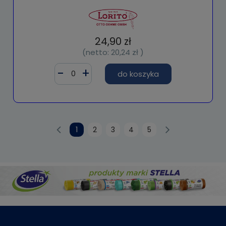
24,90 zł
(netto:
20,24 zł
)
do koszyka
1
2
3
4
5