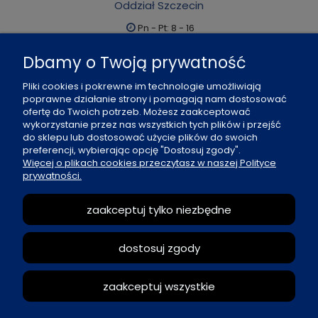
Oddział Szczecin
Pn - Pt: 8 - 16
al. Boh. Warszawy 21, 70-372 Szczecin
Dbamy o Twoją prywatność
91 484 07 06
Pliki cookies i pokrewne im technologie umożliwiają
biuro@office-land.pl
poprawne działanie strony i pomagają nam dostosować
ofertę do Twoich potrzeb. Możesz zaakceptować
Fax: 91 484 49 27
wykorzystanie przez nas wszystkich tych plików i przejść
do sklepu lub dostosować użycie plików do swoich
preferencji, wybierając opcję "Dostosuj zgody".
O nas
Więcej o plikach cookies przeczytasz w naszej Polityce
prywatności.
Zasady sprzedaży
zaakceptuj tylko niezbędne
Reklamacje i zwroty
dostosuj zgody
Moje konto
zaakceptuj wszystkie