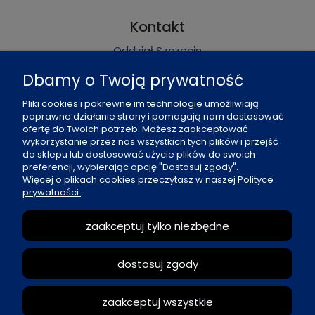
Kontakt
Oddział Szczecin
Pn - Pt: 8 - 16
Dbamy o Twoją prywatność
al. Boh. Warszawy 21, 70-372 Szczecin
Pliki cookies i pokrewne im technologie umożliwiają
poprawne działanie strony i pomagają nam dostosować
91 484 07 06
ofertę do Twoich potrzeb. Możesz zaakceptować
biuro@office-land.pl
wykorzystanie przez nas wszystkich tych plików i przejść
do sklepu lub dostosować użycie plików do swoich
Fax: 91 484 49 27
preferencji, wybierając opcję "Dostosuj zgody".
Więcej o plikach cookies przeczytasz w naszej Polityce
prywatności.
O nas
zaakceptuj tylko niezbędne
Zasady sprzedaży
dostosuj zgody
Reklamacje i zwroty
zaakceptuj wszystkie