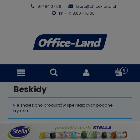
91 484 07 06
biuro@office-land.pl
Pn - Pt: 8.00 - 16.00
Beskidy
Nie znaleziono produktów spełniających podane
kryteria.