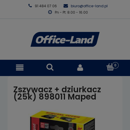
91 484 07 06
biuro@office-land.pl
Pn - Pt: 8.00 - 16.00
Zszywacz + dziurkacz
(25k) 898011 Maped