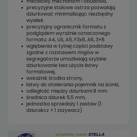
metalowy mechanizm i obudowa,
precyzyjne stalowe ostrza pozwalają
dziurkować minimalizując niezbędny
wysiłek
precyzyjny ogranicznik formatu z
podglądem wyraźnie oznaczonego
formatu: A4, US, A5, F3x8, A6, 3×8
wgłębienia w tylnej części podstawy
zgodne z rozstawem ringów w
segregatorze umożliwiają szybkie
dziurkowanie bez użycia listwy
formatowej,
wskaźnik środka strony,
łatwy do otwierania pojemnik na ścinki,
odległość między dziurkami 8 mm
średnica dziurek 5,5 mm,
jednostka sprzedaży 1 zestaw (1
dziurakcz + 1 zszywacz)