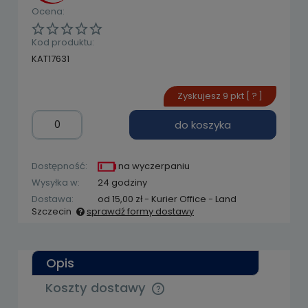
Ocena:
Kod produktu:
KAT17631
Zyskujesz
9
pkt [
?
]
do koszyka
Dostępność:
na wyczerpaniu
Wysyłka w:
24 godziny
Dostawa:
od 15,00 zł
- Kurier Office - Land
Szczecin
sprawdź formy dostawy
Cena nie zawiera ewentualnych kosztów
płatności
Opis
Koszty dostawy
Cena nie zawiera ewentualnych kosztów