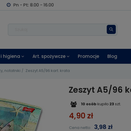
Pn - Pt: 8.00 - 16.00
i higiena
Art. spożywcze
Promocje
Blog
y, notatniki
Zeszyt A5/96 kart. krata
Zeszyt A5/96 k
10
osób
kupiło
23
szt.
4,90 zł
3,98 zł
Cena netto: