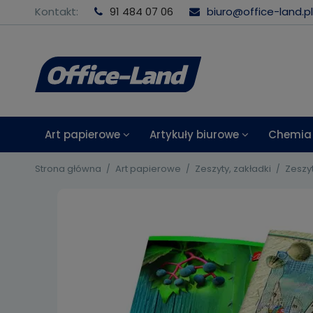
Kontakt:
91 484 07 06
biuro@office-land.pl
Art papierowe
Artykuły biurowe
Chemia 
Strona główna
Art papierowe
Zeszyty, zakładki
Zeszyt