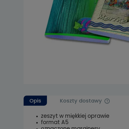
Opis
Koszty dostawy
zeszyt w miękkiej oprawie
Cena nie 
format A5
kosztów p
oznaczone marginesy