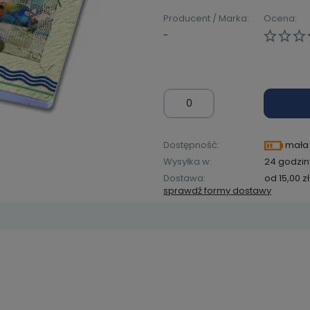
Producent / Marka:
Ocena:
-
Dostępność:
mała 
Wysyłka w:
24 godzin
Dostawa:
od 15,00 zł
sprawdź formy dostawy
Cena ni
kosztów
zawiera ewentualnych
łatności