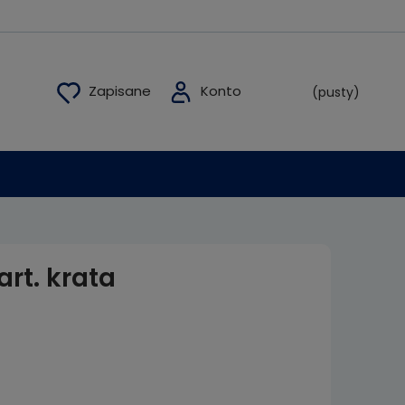
(pusty)
art. krata