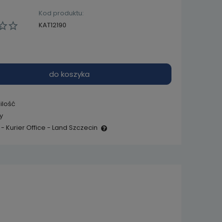
Kod produktu:
KAT12190
do koszyka
ilość
y
- Kurier Office - Land Szczecin
e zawiera ewentualnych
 płatności