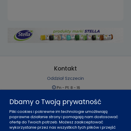
Kontakt
Oddział Szczecin
Pn - Pt: 8 - 16
al. Boh. Warszawy 21, 70-372 Szczecin
Dbamy o Twoją prywatność
91 484 07 06
Pliki cookies i pokrewne im technologie umożliwiają
biuro@office-land.pl
poprawne działanie strony i pomagają nam dostosować
ofertę do Twoich potrzeb. Możesz zaakceptować
Fax: 91 484 49 27
wykorzystanie przez nas wszystkich tych plików i przejść