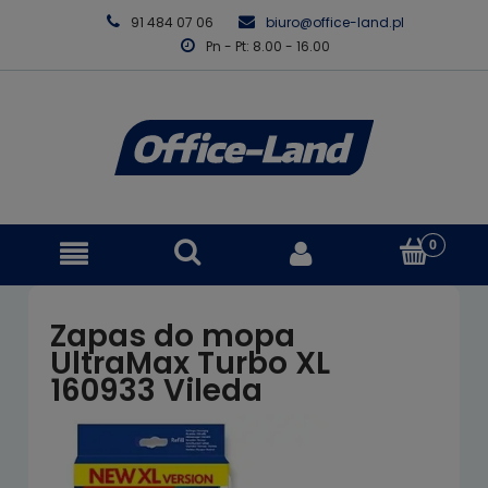
91 484 07 06
biuro@office-land.pl
Pn - Pt: 8.00 - 16.00
Zapas do mopa
UltraMax Turbo XL
160933 Vileda