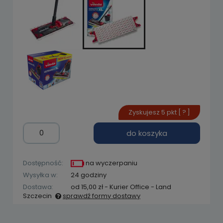
Zyskujesz
5
pkt [
?
]
do koszyka
Dostępność:
na wyczerpaniu
Wysyłka w:
24 godziny
Dostawa:
od 15,00 zł
- Kurier Office - Land
Szczecin
sprawdź formy dostawy
Cena nie zawiera ewentualnych kosztów
płatności