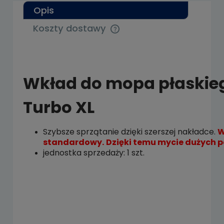
Opis
Koszty dostawy
Cena nie zawiera ewentualnych kosztów
płatności
Wkład do mopa płaskieg
Turbo XL
Szybsze sprzątanie dzięki szerszej nakładce.
W
standardowy.
Dzięki temu mycie dużych p
jednostka sprzedaży: 1 szt.