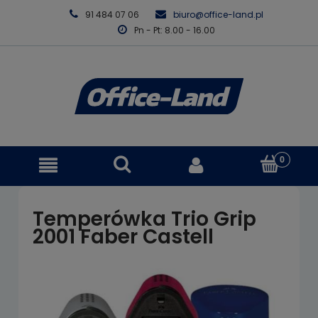
91 484 07 06
biuro@office-land.pl
Pn - Pt: 8.00 - 16.00
Temperówka Trio Grip
2001 Faber Castell