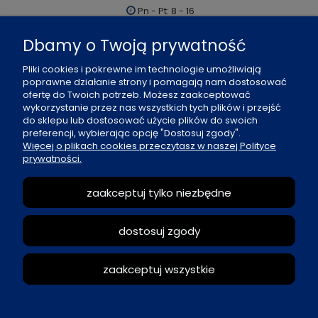
Pn - Pt: 8 - 16
al. Boh. Warszawy 21, 70-372 Szczecin
Dbamy o Twoją prywatność
91 484 07 06
Pliki cookies i pokrewne im technologie umożliwiają
biuro@office-land.pl
poprawne działanie strony i pomagają nam dostosować
ofertę do Twoich potrzeb. Możesz zaakceptować
Fax: 91 484 49 27
wykorzystanie przez nas wszystkich tych plików i przejść
do sklepu lub dostosować użycie plików do swoich
preferencji, wybierając opcję "Dostosuj zgody".
O nas
Więcej o plikach cookies przeczytasz w naszej Polityce
prywatności.
Zasady sprzedaży
zaakceptuj tylko niezbędne
Reklamacje i zwroty
dostosuj zgody
Moje konto
zaakceptuj wszystkie
pokaż pełną wersję strony