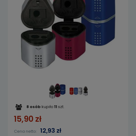
8
osób
kupiło
11
szt.
15,90 zł
12,93 zł
Cena netto: