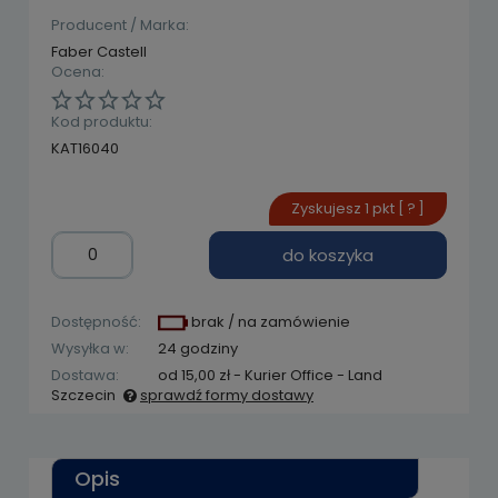
Producent / Marka:
Faber Castell
Ocena:
Kod produktu:
KAT16040
Zyskujesz
1
pkt [
?
]
do koszyka
Dostępność:
brak / na zamówienie
Wysyłka w:
24 godziny
Dostawa:
od 15,00 zł
- Kurier Office - Land
Szczecin
sprawdź formy dostawy
Cena nie zawiera ewentualnych kosztów
płatności
Opis