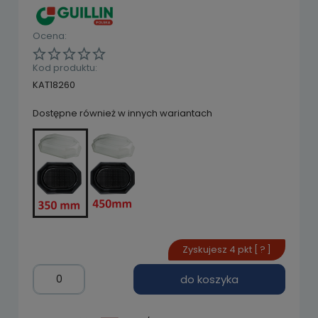
Ocena:
Kod produktu:
KAT18260
Dostępne również w innych wariantach
Zyskujesz
4
pkt [
?
]
do koszyka