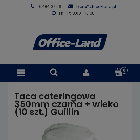
91 484 07 06
biuro@office-land.pl
Pn - Pt: 8.00 - 16.00
Taca cateringowa
350mm czarna + wieko
(10 szt.) Guillin