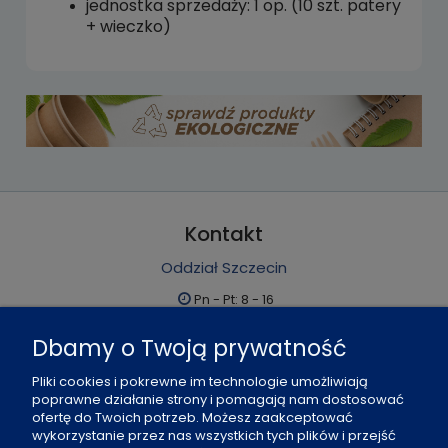
jednostka sprzedaży: 1 op. (10 szt. patery
+ wieczko)
Kontakt
Oddział Szczecin
Pn - Pt: 8 - 16
al. Boh. Warszawy 21, 70-372 Szczecin
Dbamy o Twoją prywatność
91 484 07 06
Pliki cookies i pokrewne im technologie umożliwiają
biuro@office-land.pl
poprawne działanie strony i pomagają nam dostosować
ofertę do Twoich potrzeb. Możesz zaakceptować
Fax: 91 484 49 27
wykorzystanie przez nas wszystkich tych plików i przejść