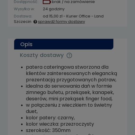
Dostępność:
brak / na zamówienie
Wysyłka w:
24 godziny
Dostawa:
od 15,00 zł
- Kurier Office - Land
Szczecin
sprawdź formy dostawy
Cena nie zawiera ewentualnych kosztów
płatności
Opis
Koszty dostawy
Cena nie zawiera ewentualnych kosztów
płatności
patera cateringowa stworzona dla
klientów zainteresowanych elegancką
prezentacją przygotowanych potraw,
idealna do serwowania dań w formie
zimnego bufetu, przekąsek, kanapek,
deserów, mini przekąsek finger food,
w połączeniu z wieczkiem to świetny
duet,
kolor patery: czarny,
kolor wieczka: przezroczysty
szerokość: 350mm