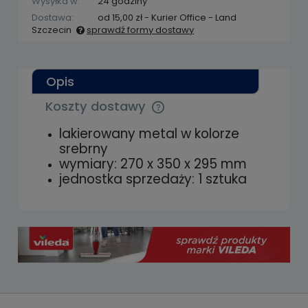
Wysyłka w:
24 godziny
Dostawa:
od 15,00 zł
- Kurier Office - Land
Szczecin
sprawdź formy dostawy
Cena nie zawiera ewentualnych kosztów
płatności
Opis
Koszty dostawy
Cena nie zawiera ewentualnych kosztów
płatności
lakierowany metal w kolorze
srebrny
wymiary: 270 x 350 x 295 mm
jednostka sprzedaży: 1 sztuka