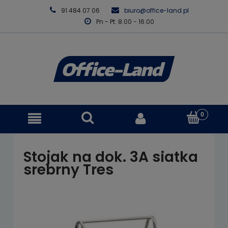
91 484 07 06
biuro@office-land.pl
Pn - Pt: 8.00 - 16.00
Stojak na dok. 3A siatka
srebrny Tres