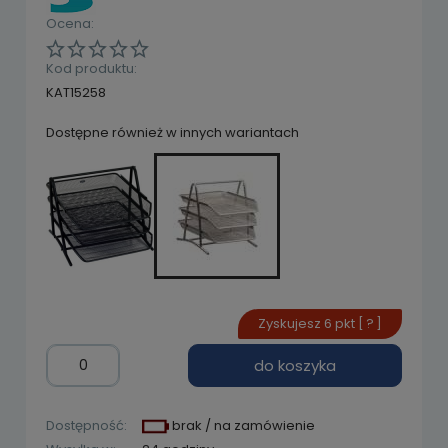
Ocena:
Kod produktu:
KAT15258
Dostępne również w innych wariantach
Zyskujesz
6
pkt [
?
]
do koszyka
Dostępność:
brak / na zamówienie