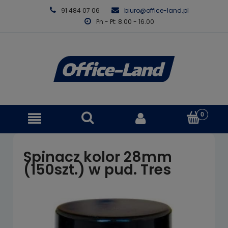
91 484 07 06
biuro@office-land.pl
Pn - Pt: 8.00 - 16.00
Spinacz kolor 28mm
(150szt.) w pud. Tres