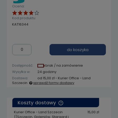
Ocena:
Kod produktu:
KAT16344
do koszyka
Dostępność:
brak / na zamówienie
Wysyłka w:
24 godziny
Dostawa:
od 15,00 zł
- Kurier Office - Land
Szczecin
sprawdź formy dostawy
Cena nie zawiera ewentualnych kosztów
płatności
Koszty dostawy
Cena nie zawiera ewentualnych kosztów
płatności
Kurier Office - Land Szczecin
15,00 zł
((Szczecin, Goleniów, Stargard i