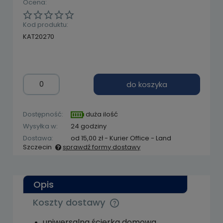
Ocena:
Kod produktu:
KAT20270
do koszyka
Dostępność:
duża ilość
Wysyłka w:
24 godziny
Dostawa:
od 15,00 zł
- Kurier Office - Land
Szczecin
sprawdź formy dostawy
Cena nie zawiera ewentualnych kosztów
płatności
Opis
Koszty dostawy
Cena nie zawiera ewentualnych kosztów
płatności
uniwersalna ścierka domowa