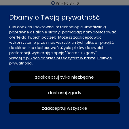
Pn - Pt: 8 - 16
al. Boh. Warszawy 21, 70-372 Szczecin
Dbamy o Twoją prywatność
91 484 07 06
Pliki cookies i pokrewne im technologie umożliwiają
biuro@office-land.pl
poprawne działanie strony i pomagają nam dostosować
ofertę do Twoich potrzeb. Możesz zaakceptować
Fax: 91 484 49 27
wykorzystanie przez nas wszystkich tych plików i przejść
do sklepu lub dostosować użycie plików do swoich
preferencji, wybierając opcję "Dostosuj zgody".
O nas
Więcej o plikach cookies przeczytasz w naszej Polityce
prywatności.
Zasady sprzedaży
zaakceptuj tylko niezbędne
Reklamacje i zwroty
dostosuj zgody
Moje konto
zaakceptuj wszystkie
pokaż pełną wersję strony