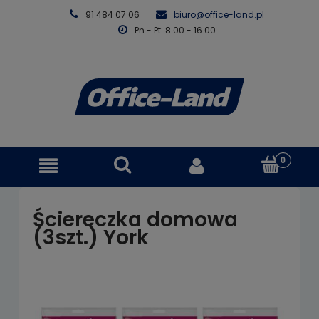
91 484 07 06
biuro@office-land.pl
Pn - Pt: 8.00 - 16.00
Ściereczka domowa
(3szt.) York