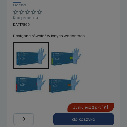
Ocena:
Kod produktu:
KAT17869
Dostępne również w innych wariantach
Zyskujesz
2
pkt [
?
]
do koszyka