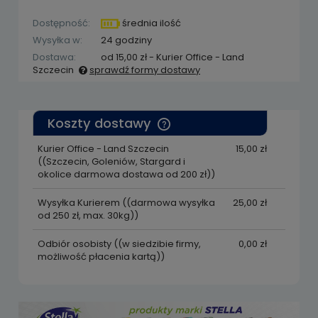
Dostępność:
średnia ilość
Wysyłka w:
24 godziny
Dostawa:
od 15,00 zł
- Kurier Office - Land
Szczecin
sprawdź formy dostawy
Cena nie zawiera ewentualnych kosztów
płatności
Koszty dostawy
Cena nie zawiera ewentualnych kosztów
płatności
Kurier Office - Land Szczecin
15,00 zł
((Szczecin, Goleniów, Stargard i
okolice darmowa dostawa od 200 zł))
Wysyłka Kurierem
((darmowa wysyłka
25,00 zł
od 250 zł, max. 30kg))
Odbiór osobisty
((w siedzibie firmy,
0,00 zł
możliwość płacenia kartą))