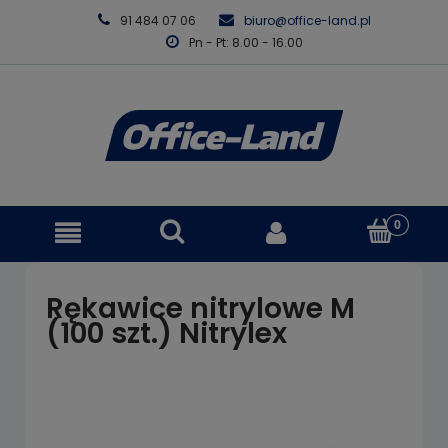
91 484 07 06
biuro@office-land.pl
Pn - Pt: 8.00 - 16.00
Rękawice nitrylowe M
(100 szt.) Nitrylex