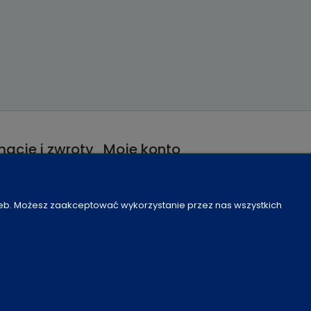
acje i zwroty
Moje konto
nie od umowy
Program lojalnościowy
je
Częste pytania
zeb. Możesz zaakceptować wykorzystanie przez nas wszystkich
Ustawienia konta
Moje zamówienia