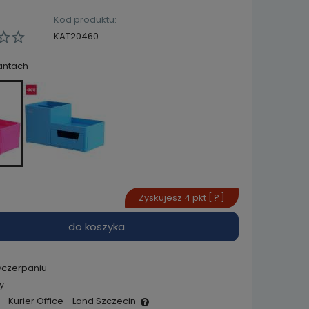
Kod produktu:
KAT20460
antach
Zyskujesz
4
pkt [
?
]
do koszyka
yczerpaniu
y
- Kurier Office - Land Szczecin