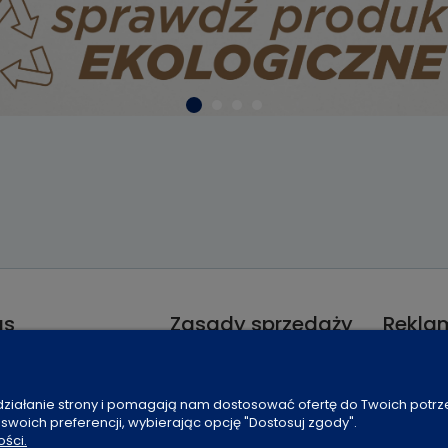
as
Zasady sprzedaży
Reklam
ie / Kontakt
Koszt dostawy
Odstąpie
enia plików cookies
Czas realizacji
Reklamac
 działanie strony i pomagają nam dostosować ofertę do Twoich potr
ności
Sposoby płatności
 swoich preferencji, wybierając opcję "Dostosuj zgody".
t
Regulamin sklepu
ości.