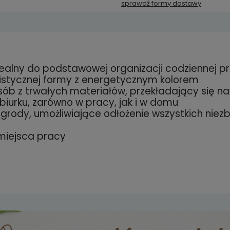
sprawdź formy dostawy
Cena ni
kosztów
, idealny do podstawowej organizacji codziennej p
zawiera ewentualnych
listycznej formy z energetycznym kolorem
łatności
ób z trwałych materiałów, przekładający się n
biurku, zarówno w pracy, jak i w domu
egrody, umożliwiające odłożenie wszystkich nie
miejsca pracy