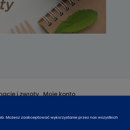
acje i zwroty
Moje konto
nie od umowy
Program lojalnościowy
je
Częste pytania
zeb. Możesz zaakceptować wykorzystanie przez nas wszystkich
Ustawienia konta
Moje zamówienia