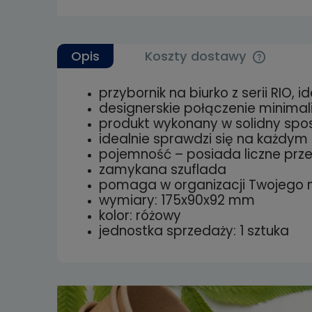
Opis
Koszty dostawy
przybornik na biurko z serii RIO
Cena nie 
designerskie połączenie minima
kosztów p
produkt wykonany w solidny spos
idealnie sprawdzi się na każdym 
pojemność – posiada liczne prz
zamykana szuflada
pomaga w organizacji Twojego 
wymiary: 175x90x92 mm
kolor: różowy
jednostka sprzedaży: 1 sztuka