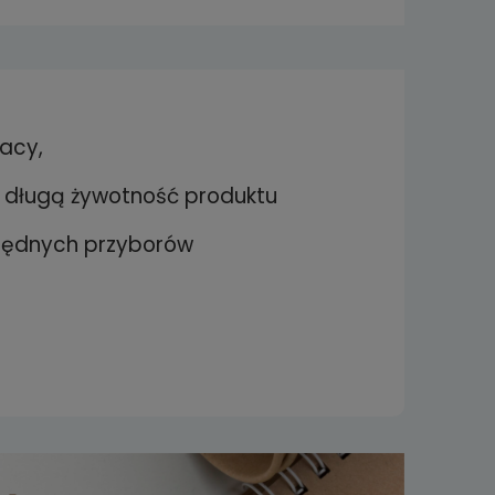
e zawiera ewentualnych
 płatności
racy,
a długą żywotność produktu
zbędnych przyborów