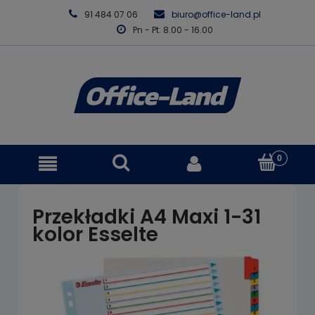
91 484 07 06
biuro@office-land.pl
Pn - Pt: 8.00 - 16.00
Przekładki A4 Maxi 1-31
kolor Esselte