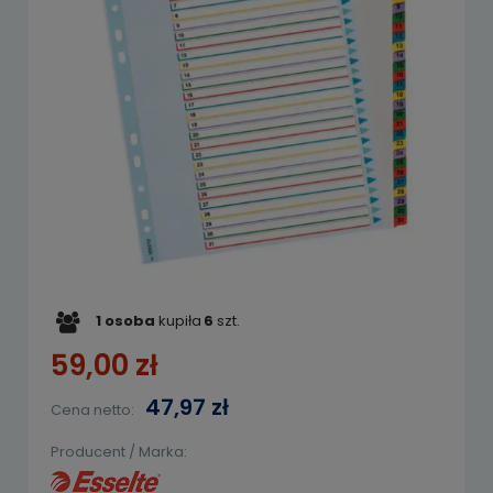
1
osoba
kupiła
6
szt.
59,00 zł
47,97 zł
Cena netto:
Producent / Marka: