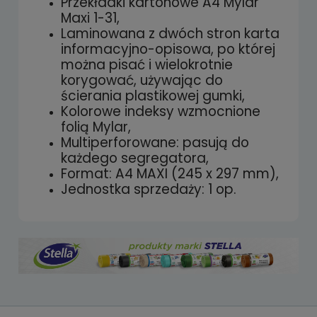
Przekładki kartonowe A4 Mylar
Maxi 1-31,
Laminowana z dwóch stron karta
informacyjno-opisowa, po której
można pisać i wielokrotnie
korygować, używając do
ścierania plastikowej gumki,
Kolorowe indeksy wzmocnione
folią Mylar,
Multiperforowane: pasują do
każdego segregatora,
Format: A4 MAXI (245 x 297 mm),
Jednostka sprzedaży: 1 op.