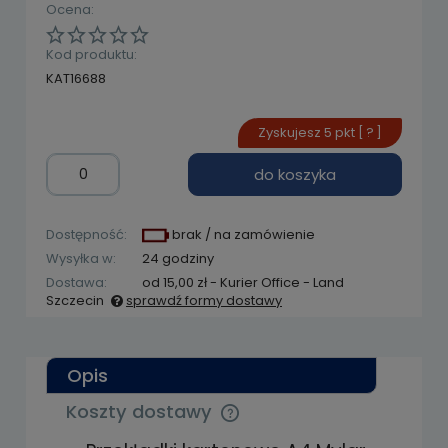
Ocena:
Kod produktu:
KAT16688
Zyskujesz
5
pkt [
?
]
do koszyka
Dostępność:
brak / na zamówienie
Wysyłka w:
24 godziny
Dostawa:
od 15,00 zł
- Kurier Office - Land
Szczecin
sprawdź formy dostawy
Cena nie zawiera ewentualnych kosztów
płatności
Opis
Koszty dostawy
Cena nie zawiera ewentualnych kosztów
płatności