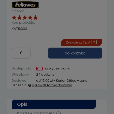
Ocena:
Kod produktu:
KAT16333
Zyskujesz
7
pkt [
?
]
do koszyka
Dostępność:
na wyczerpaniu
Wysyłka w:
24 godziny
Dostawa:
od 15,00 zł
- Kurier Office - Land
Szczecin
sprawdź formy dostawy
Cena nie zawiera ewentualnych kosztów
płatności
Opis
Koszty dostawy