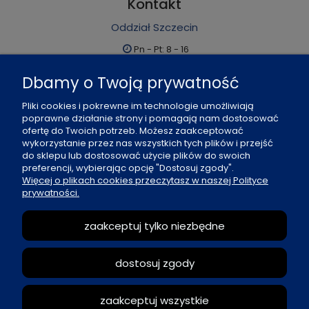
Kontakt
Oddział Szczecin
Pn - Pt: 8 - 16
al. Boh. Warszawy 21, 70-372 Szczecin
Dbamy o Twoją prywatność
91 484 07 06
Pliki cookies i pokrewne im technologie umożliwiają
biuro@office-land.pl
poprawne działanie strony i pomagają nam dostosować
ofertę do Twoich potrzeb. Możesz zaakceptować
Fax: 91 484 49 27
wykorzystanie przez nas wszystkich tych plików i przejść
do sklepu lub dostosować użycie plików do swoich
preferencji, wybierając opcję "Dostosuj zgody".
O nas
Więcej o plikach cookies przeczytasz w naszej Polityce
prywatności.
Zasady sprzedaży
zaakceptuj tylko niezbędne
Reklamacje i zwroty
dostosuj zgody
Moje konto
zaakceptuj wszystkie