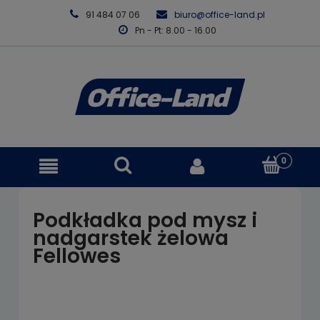
91 484 07 06
biuro@office-land.pl
Pn - Pt: 8.00 - 16.00
Podkładka pod mysz i
nadgarstek żelowa
Fellowes