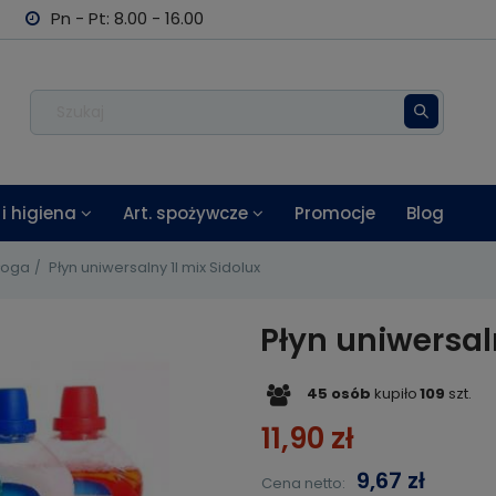
Pn - Pt: 8.00 - 16.00
i higiena
Art. spożywcze
Promocje
Blog
łoga
Płyn uniwersalny 1l mix Sidolux
Płyn uniwersal
45
osób
kupiło
109
szt.
11,90 zł
9,67 zł
Cena netto: