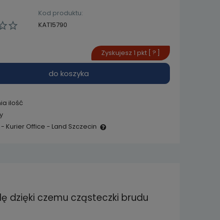
Kod produktu:
KAT15790
Zyskujesz
1
pkt [
?
]
do koszyka
ia ilość
y
- Kurier Office - Land Szczecin
e zawiera ewentualnych
 płatności
 dzięki czemu cząsteczki brudu