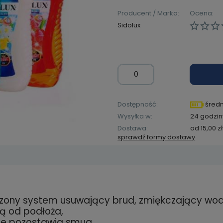
Producent / Marka:
Ocena:
Sidolux
Dostępność:
średn
Wysyłka w:
24 godzin
Dostawa:
od 15,00 zł
sprawdź formy dostawy
Cena ni
kosztów
ony system usuwający brud, zmiękczający wodę
zawiera ewentualnych
są od podłoża,
łatności
nie pozostawia smug,