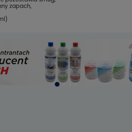
mny zapach,
ml)