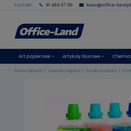
Kontakt:
91 484 07 06
biuro@office-land.pl
Art papierowe
Artykuły biurowe
Chemia 
Strona główna
Chemia i higiena
Środki czystości
Pod