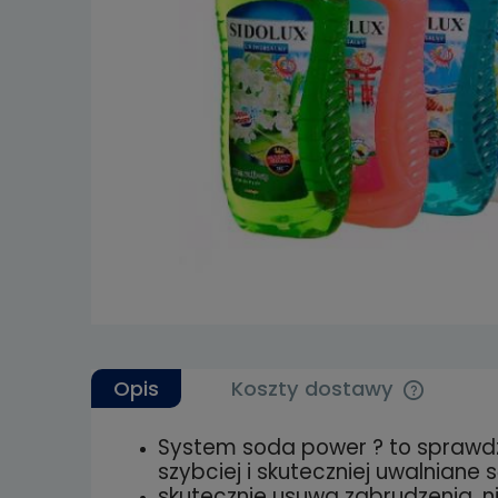
Opis
Koszty dostawy
System soda power ? to sprawdz
Cena nie 
szybciej i skuteczniej uwalniane 
kosztów p
skutecznie usuwa zabrudzenia, 