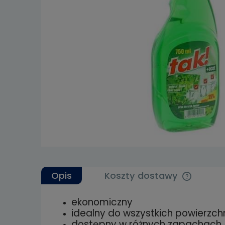
Opis
Koszty dostawy
ekonomiczny
Cena nie 
idealny do wszystkich powierzchn
kosztów p
dostępny w różnych zapachach 