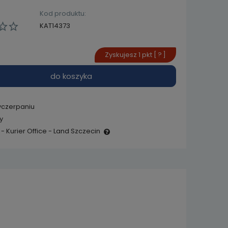
Kod produktu:
KAT14373
Zyskujesz
1
pkt [
?
]
do koszyka
yczerpaniu
y
- Kurier Office - Land Szczecin
e zawiera ewentualnych
 płatności