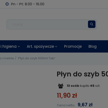
Pn - Pt: 8.00 - 16.00
i higiena
Art. spożywcze
Promocje
Blog
 i meble
Płyn do szyb 500ml Tak!
Płyn do szyb 5
13
osób
kupiło
45
szt.
11,90 zł
9,67 zł
Cena netto: