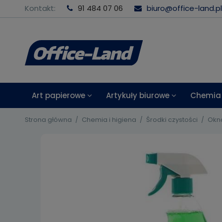
Kontakt:
91 484 07 06
biuro@office-land.pl
Art papierowe
Artykuły biurowe
Chemia 
Strona główna
Chemia i higiena
Środki czystości
Okna