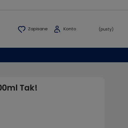
(pusty)
00ml Tak!