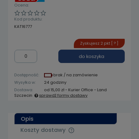
Ocena:
Kod produktu:
KAT16777
Zyskujesz
2
pkt [
?
]
do koszyka
Dostępność:
brak / na zamówienie
Wysyłka w:
24 godziny
Dostawa:
od 15,00 zł
- Kurier Office - Land
Szczecin
sprawdź formy dostawy
Cena nie zawiera ewentualnych kosztów
płatności
Opis
Koszty dostawy
Cena nie zawiera ewentualnych kosztów