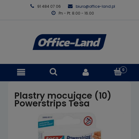
91 484 07 06
biuro@office-land.pl
Pn - Pt: 8.00 - 16.00
Plastry mocujące (10)
Powerstrips Tesa