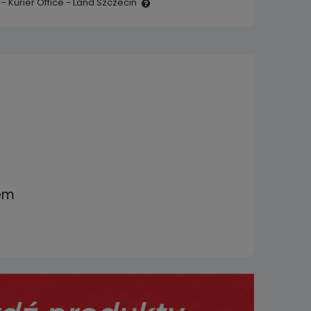
- Kurier Office - Land Szczecin
e zawiera ewentualnych
 płatności
zem