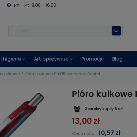
Pn - Pt: 8.00 - 16.00
i higiena
Art. spożywcze
Promocje
Blog
ra kulkowe
Pióro kulkowe BLN75 czerwone Pentel
Pióro kulkowe 
2
osoby
kupiły
6
szt.
13,00 zł
10,57 zł
Cena netto: