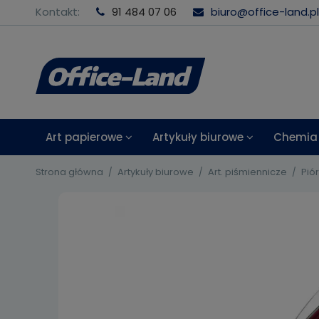
Kontakt:
91 484 07 06
biuro@office-land.pl
Art papierowe
Artykuły biurowe
Chemia 
Strona główna
Artykuły biurowe
Art. piśmiennicze
Pió