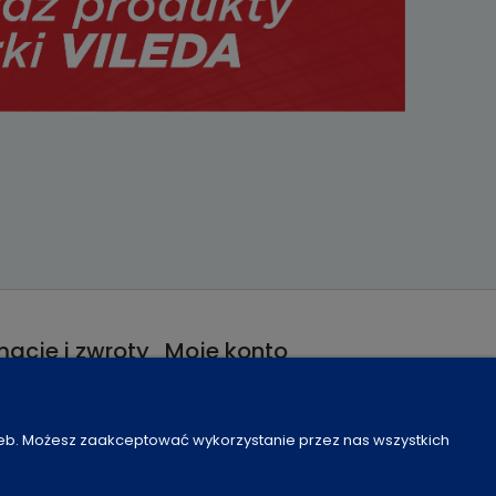
acje i zwroty
Moje konto
nie od umowy
Program lojalnościowy
je
Częste pytania
zeb. Możesz zaakceptować wykorzystanie przez nas wszystkich
Ustawienia konta
Moje zamówienia