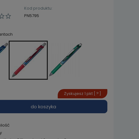
Kod produktu:
PN5795
antach
Zyskujesz
1
pkt [
?
]
do koszyka
ilość
y