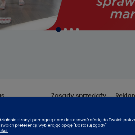
as
Zasady sprzedaży
Reklam
ie / Kontakt
Koszt dostawy
Odstąpie
enia plików cookies
Czas realizacji
Reklamac
 działanie strony i pomagają nam dostosować ofertę do Twoich potr
ności
Sposoby płatności
 swoich preferencji, wybierając opcję "Dostosuj zgody".
t
Regulamin sklepu
ości.