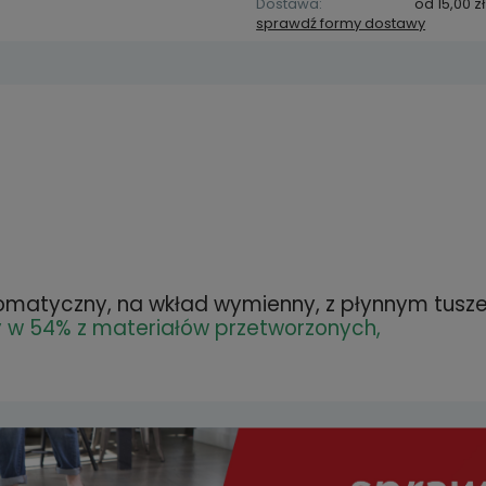
Dostawa:
od 15,00 zł
sprawdź formy dostawy
Cena ni
kosztów
zawiera ewentualnych
łatności
utomatyczny, na wkład wymienny, z płynnym tus
y w 54% z materiałów przetworzonych,