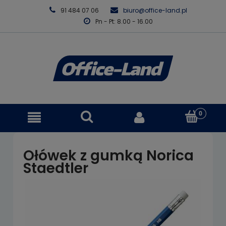
91 484 07 06
biuro@office-land.pl
Pn - Pt: 8.00 - 16.00
Ołówek z gumką Norica
Staedtler