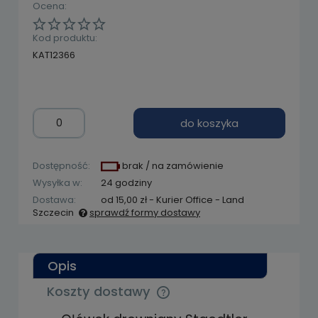
Ocena:
Kod produktu:
KAT12366
do koszyka
Dostępność:
brak / na zamówienie
Wysyłka w:
24 godziny
Dostawa:
od 15,00 zł
- Kurier Office - Land
Szczecin
sprawdź formy dostawy
Cena nie zawiera ewentualnych kosztów
płatności
Opis
Koszty dostawy
Cena nie zawiera ewentualnych kosztów
płatności