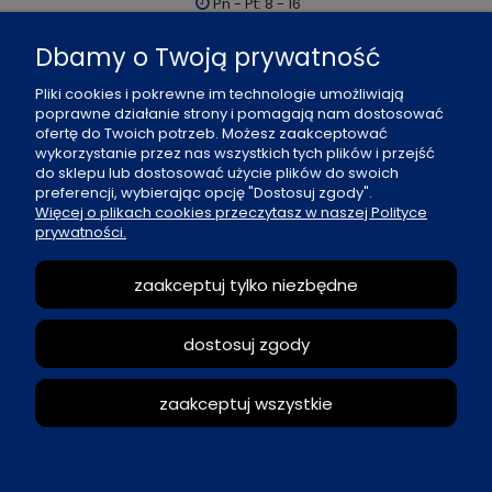
Pn - Pt: 8 - 16
al. Boh. Warszawy 21, 70-372 Szczecin
Dbamy o Twoją prywatność
91 484 07 06
Pliki cookies i pokrewne im technologie umożliwiają
biuro@office-land.pl
poprawne działanie strony i pomagają nam dostosować
ofertę do Twoich potrzeb. Możesz zaakceptować
Fax: 91 484 49 27
wykorzystanie przez nas wszystkich tych plików i przejść
do sklepu lub dostosować użycie plików do swoich
preferencji, wybierając opcję "Dostosuj zgody".
O nas
Więcej o plikach cookies przeczytasz w naszej Polityce
prywatności.
Zasady sprzedaży
zaakceptuj tylko niezbędne
Reklamacje i zwroty
dostosuj zgody
Moje konto
zaakceptuj wszystkie
pokaż pełną wersję strony