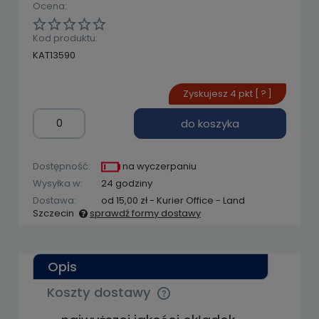
Ocena:
Kod produktu:
KAT13590
Zyskujesz
4
pkt [
?
]
do koszyka
Dostępność:
na wyczerpaniu
Wysyłka w:
24 godziny
Dostawa:
od 15,00 zł
- Kurier Office - Land
Szczecin
sprawdź formy dostawy
Cena nie zawiera ewentualnych kosztów
płatności
Opis
Koszty dostawy
Cena nie zawiera ewentualnych kosztów
płatności