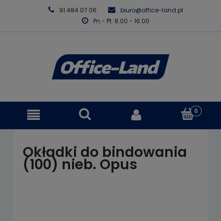
91 484 07 06
biuro@office-land.pl
Pn - Pt: 8.00 - 16.00
Okładki do bindowania
(100) nieb. Opus