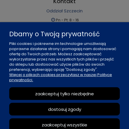
Kontakt
Oddział Szczecin
Pn - Pt: 8 - 16
al. Boh. Warszawy 21, 70-372 Szczecin
Dbamy o Twoją prywatność
91 484 07 06
Pliki cookies i pokrewne im technologie umożliwiają
biuro@office-land.pl
poprawne działanie strony i pomagają nam dostosować
ofertę do Twoich potrzeb. Możesz zaakceptować
Fax: 91 484 49 27
wykorzystanie przez nas wszystkich tych plików i przejść
do sklepu lub dostosować użycie plików do swoich
preferencji, wybierając opcję "Dostosuj zgody".
O nas
Więcej o plikach cookies przeczytasz w naszej Polityce
prywatności.
Zasady sprzedaży
zaakceptuj tylko niezbędne
Reklamacje i zwroty
dostosuj zgody
Moje konto
zaakceptuj wszystkie