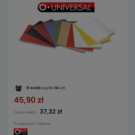
11
osób
kupiło
14
szt.
45,90 zł
37,32 zł
Cena netto:
Producent / Marka: