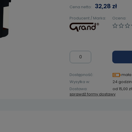
32,28 zł
Cena netto:
Producent / Marka:
Ocena:
Dostępność:
mała 
Wysyłka w:
24 godzin
Dostawa:
od 15,00 zł
sprawdź formy dostawy
Cena ni
kosztów
zawiera ewentualnych