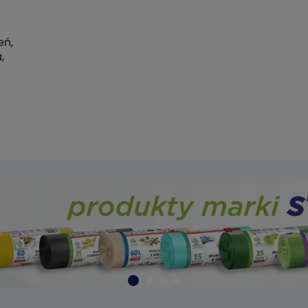
łatności
eń,
,