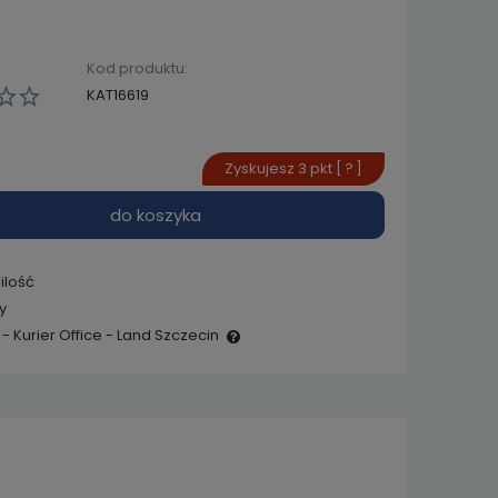
Kod produktu:
KAT16619
Zyskujesz
3
pkt [
?
]
do koszyka
ilość
y
- Kurier Office - Land Szczecin
e zawiera ewentualnych
 płatności