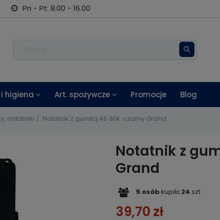
Pn - Pt: 8.00 - 16.00
i higiena
Art. spożywcze
Promocje
Blog
y, notatniki
Notatnik z gumką A5 80k. czarny Grand
Notatnik z gu
Grand
5
osób
kupiło
24
szt.
39,70 zł