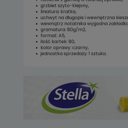
grzbiet szyto-klejony,
kosztów p
liniatura: kratka,
uchwyt na długopis i wewnętrzna kiesz
wewnątrz notatnika wygodna zakładka
gramatura: 80g/m2,
format: A5,
ilość kartek: 80,
kolor oprawy: czarny,
jednostka sprzedaży: 1 sztuka.