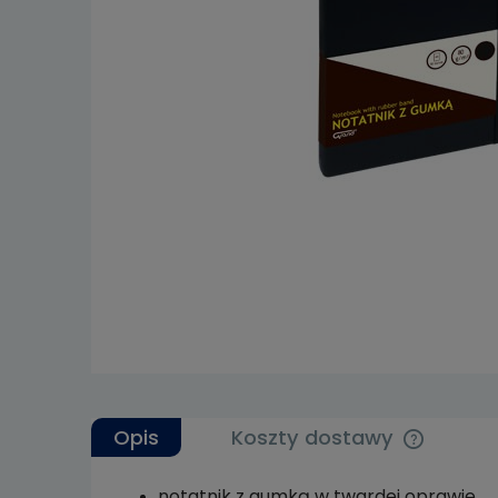
Opis
Koszty dostawy
notatnik z gumką w twardej oprawie,
Cena nie 