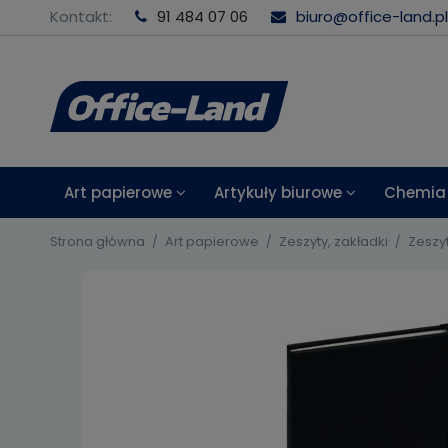
Kontakt:
91 484 07 06
biuro@office-land.pl
Art papierowe
Artykuły biurowe
Chemia 
Strona główna
Art papierowe
Zeszyty, zakładki
Zeszyt