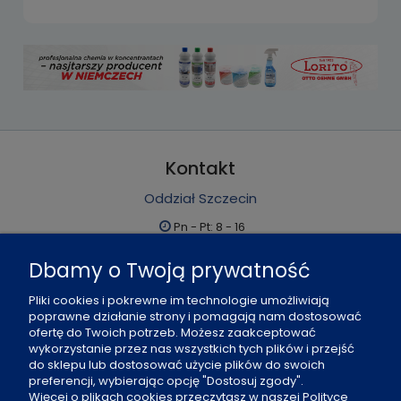
Kontakt
Oddział Szczecin
Pn - Pt: 8 - 16
al. Boh. Warszawy 21, 70-372 Szczecin
Dbamy o Twoją prywatność
91 484 07 06
Pliki cookies i pokrewne im technologie umożliwiają
biuro@office-land.pl
poprawne działanie strony i pomagają nam dostosować
ofertę do Twoich potrzeb. Możesz zaakceptować
Fax: 91 484 49 27
wykorzystanie przez nas wszystkich tych plików i przejść
do sklepu lub dostosować użycie plików do swoich
preferencji, wybierając opcję "Dostosuj zgody".
O nas
Więcej o plikach cookies przeczytasz w naszej Polityce