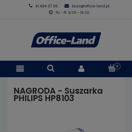
91 484 07 06
biuro@office-land.pl
Pn - Pt: 8.00 - 16.00
NAGRODA - Suszarka
PHILIPS HP8103