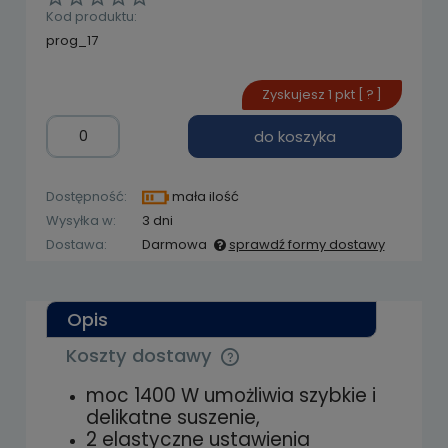
Kod produktu:
prog_17
Zyskujesz
1
pkt [
?
]
do koszyka
Dostępność:
mała ilość
Wysyłka w:
3 dni
Dostawa:
Darmowa
sprawdź formy dostawy
Cena nie zawiera ewentualnych kosztów
płatności
Opis
Koszty dostawy
Cena nie zawiera ewentualnych kosztów
płatności
moc 1400 W umożliwia szybkie i
delikatne suszenie,
2 elastyczne ustawienia