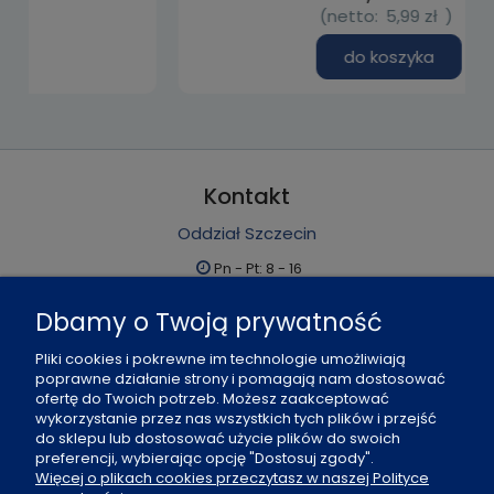
(netto:
5,99 zł
)
do koszyka
Kontakt
Oddział Szczecin
Pn - Pt: 8 - 16
al. Boh. Warszawy 21, 70-372 Szczecin
Dbamy o Twoją prywatność
91 484 07 06
Pliki cookies i pokrewne im technologie umożliwiają
biuro@office-land.pl
poprawne działanie strony i pomagają nam dostosować
ofertę do Twoich potrzeb. Możesz zaakceptować
Fax: 91 484 49 27
wykorzystanie przez nas wszystkich tych plików i przejść
do sklepu lub dostosować użycie plików do swoich
preferencji, wybierając opcję "Dostosuj zgody".
O nas
Więcej o plikach cookies przeczytasz w naszej Polityce