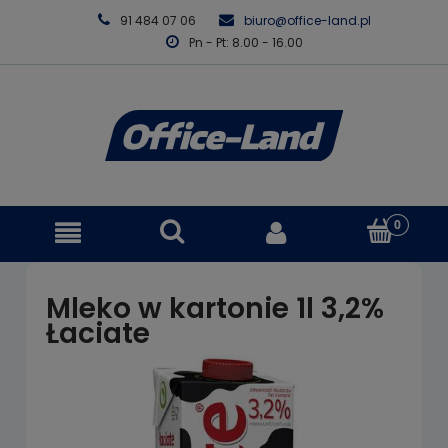
91 484 07 06
biuro@office-land.pl
Pn - Pt: 8.00 - 16.00
Mleko w kartonie 1l 3,2%
Łaciate