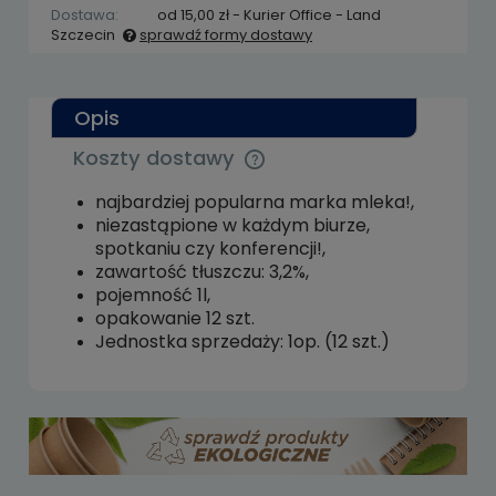
Dostawa:
od 15,00 zł
- Kurier Office - Land
Szczecin
sprawdź formy dostawy
Cena nie zawiera ewentualnych kosztów
płatności
Opis
Koszty dostawy
Cena nie zawiera ewentualnych kosztów
płatności
najbardziej popularna marka mleka!,
niezastąpione w każdym biurze,
spotkaniu czy konferencji!,
zawartość tłuszczu: 3,2%,
pojemność 1l,
opakowanie 12 szt.
Jednostka sprzedaży: 1op. (12 szt.)