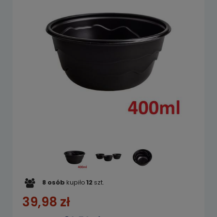
8
osób
kupiło
12
szt.
39,98 zł