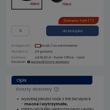
Zyskujesz
3
pkt [
?
]
do koszyka
Dostępność:
brak / na zamówienie
Wysyłka w:
24 godziny
Dostawa:
od 15,00 zł
- Kurier Office - Land
Szczecin
sprawdź formy dostawy
Cena nie zawiera ewentualnych kosztów
płatności
Opis
Koszty dostawy
Cena nie zawiera ewentualnych kosztów
płatności
wysokiej jakości noże z linii Servipack
-
mocne i wytrzymałe,
miska od Guillin wielorazowego użytku