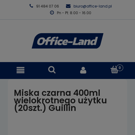
91 484 07 06
biuro@office-land.pl
Pn - Pt: 8.00 - 16.00
Miska czarna 400ml
wielokrotnego użytku
(20szt.) Guillin