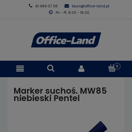
91 484 07 06
biuro@office-land.pl
Pn - Pt: 8.00 - 16.00
Marker suchoś. MW85
niebieski Pentel