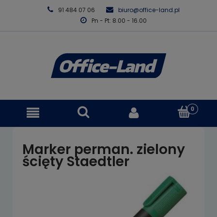
91 484 07 06
biuro@office-land.pl
Pn - Pt: 8.00 - 16.00
Marker perman. zielony
ścięty Staedtler