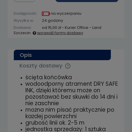
Dostępność:
na wyczerpaniu
Wysyłka w:
24 godziny
Dostawa:
od 15,00 zł
- Kurier Office - Land
Szczecin
sprawdź formy dostawy
Cena nie zawiera ewentualnych kosztów
płatności
Opis
Koszty dostawy
Cena nie zawiera ewentualnych kosztów
płatności
ścięta końcówka
wodoodporny atrament DRY SAFE
INK, dzięki któremu
może on
pozostawać bez skuwki do 14 dni i
nie zaschnie
można nim pisać praktycznie po
każdej powierzchni
grubość linii ok. 2-5 m
jednostka sprzedaży: 1 sztuka