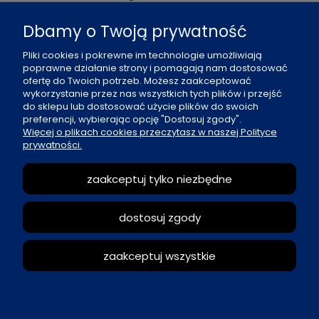
al. Boh. Warszawy 21, 70-372 Szczecin
Dbamy o Twoją prywatność
91 484 07 06
Pliki cookies i pokrewne im technologie umożliwiają
biuro@office-land.pl
poprawne działanie strony i pomagają nam dostosować
ofertę do Twoich potrzeb. Możesz zaakceptować
Fax: 91 484 49 27
wykorzystanie przez nas wszystkich tych plików i przejść
do sklepu lub dostosować użycie plików do swoich
preferencji, wybierając opcję "Dostosuj zgody".
O nas
Więcej o plikach cookies przeczytasz w naszej Polityce
prywatności.
Zasady sprzedaży
zaakceptuj tylko niezbędne
Reklamacje i zwroty
dostosuj zgody
Moje konto
zaakceptuj wszystkie
pokaż pełną wersję strony