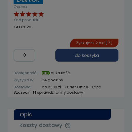
Ocena:
Kod produktu:
KAT12026
Zyskujesz
2
pkt [
?
]
do koszyka
Dostępność:
duża ilość
Wysyłka w:
24 godziny
Dostawa:
od 15,00 zł
- Kurier Office - Land
Szczecin
sprawdź formy dostawy
Cena nie zawiera ewentualnych kosztów
płatności
Opis
Koszty dostawy
Cena nie zawiera ewentualnych kosztów