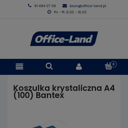
91 484 07 06
biuro@office-land.pl
Pn - Pt: 8.00 - 16.00
Koszulka krystaliczna A4
(100) Bantex