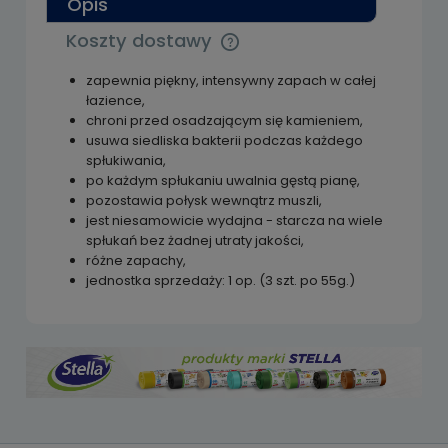
Opis
Koszty dostawy
Cena nie zawiera ewentualnych kosztów
płatności
zapewnia piękny, intensywny zapach w całej
łazience,
chroni przed osadzającym się kamieniem,
usuwa siedliska bakterii podczas każdego
spłukiwania,
po każdym spłukaniu uwalnia gęstą pianę,
pozostawia połysk wewnątrz muszli,
jest niesamowicie wydajna - starcza na wiele
spłukań bez żadnej utraty jakości,
różne zapachy,
jednostka sprzedaży: 1 op. (3 szt. po 55g.)