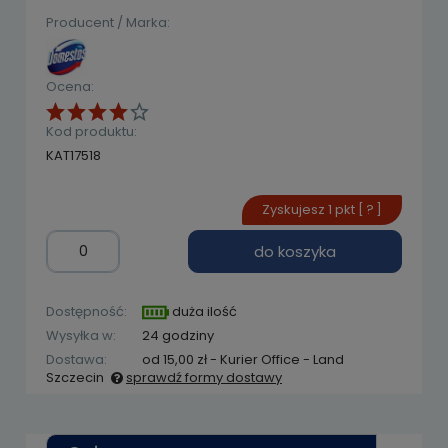
Producent / Marka:
Ocena:
Kod produktu:
KAT17518
Zyskujesz
1
pkt [
?
]
do koszyka
Dostępność:
duża ilość
Wysyłka w:
24 godziny
Dostawa:
od 15,00 zł
- Kurier Office - Land
Szczecin
sprawdź formy dostawy
Cena nie zawiera ewentualnych kosztów
płatności