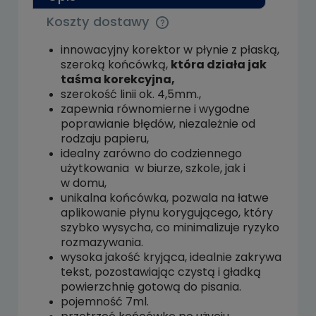
Koszty dostawy
Cena nie zawiera ewentualnych kosztów
płatności
innowacyjny korektor w płynie z płaską,
szeroką końcówką,
która działa jak
taśma korekcyjna,
szerokość linii ok. 4,5mm.,
zapewnia równomierne
i wygodne
poprawianie błędów
, niezależnie od
rodzaju papieru,
idealny zarówno do codziennego
użytkowania w biurze, szkole, jak i
w domu,
unikalna końcówka, pozwala na łatwe
aplikowanie płynu korygującego, który
szybko wysycha, co minimalizuje ryzyko
rozmazywania.
wysoka jakość kryjąca, idealnie zakrywa
tekst, pozostawiając czystą i gładką
powierzchnię gotową do pisania.
pojemność 7ml.