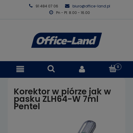
91 484 07 06
biuro@office-land.pl
Pn - Pt: 8.00 - 16.00
Korektor w piórze jak w
pasku ZLH64-W 7ml
Pentel