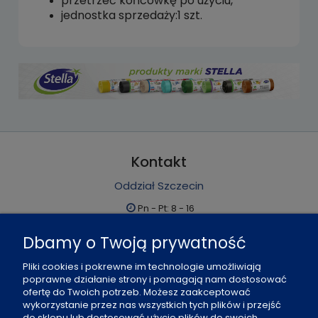
przetrzeć końcówkę po użyciu,
jednostka sprzedaży:1 szt.
Kontakt
Oddział Szczecin
Pn - Pt: 8 - 16
al. Boh. Warszawy 21, 70-372 Szczecin
Dbamy o Twoją prywatność
91 484 07 06
Pliki cookies i pokrewne im technologie umożliwiają
biuro@office-land.pl
poprawne działanie strony i pomagają nam dostosować
ofertę do Twoich potrzeb. Możesz zaakceptować
Fax: 91 484 49 27
wykorzystanie przez nas wszystkich tych plików i przejść
do sklepu lub dostosować użycie plików do swoich