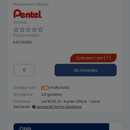
Producent / Marka:
Ocena:
Kod produktu:
KAT20360
Zyskujesz
1
pkt [
?
]
do koszyka
Dostępność:
mała ilość
Wysyłka w:
24 godziny
Dostawa:
od 15,00 zł
- Kurier Office - Land
Szczecin
sprawdź formy dostawy
Cena nie zawiera ewentualnych kosztów
płatności
Opis