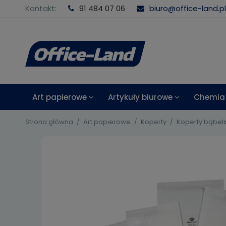
Kontakt:
91 484 07 06
biuro@office-land.pl
Art papierowe
Artykuły biurowe
Chemia 
Strona główna
Art papierowe
Koperty
Koperty bąbe