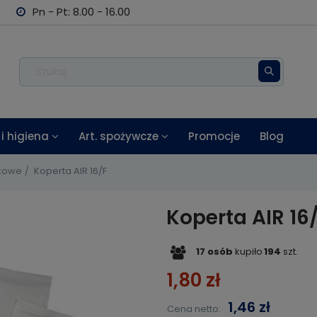
Pn - Pt: 8.00 - 16.00
i higiena
Art. spożywcze
Promocje
Blog
lkowe
Koperta AIR 16/F
Koperta AIR 16
17
osób
kupiło
194
szt.
1,80 zł
1,46 zł
Cena netto: