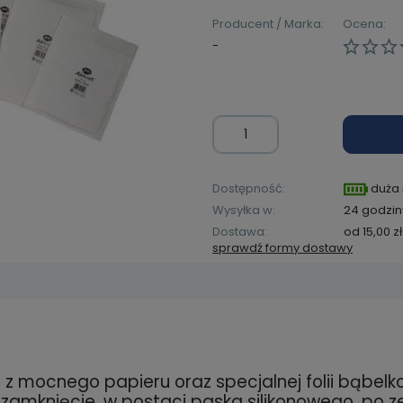
Producent / Marka:
Ocena:
-
Dostępność:
duża 
Wysyłka w:
24 godzin
Dostawa:
od 15,00 zł
sprawdź formy dostawy
Cena ni
kosztów
zawiera ewentualnych
 mocnego papieru oraz specjalnej folii bąbelk
łatności
zamknięcie, w postaci paska silikonowego, po z