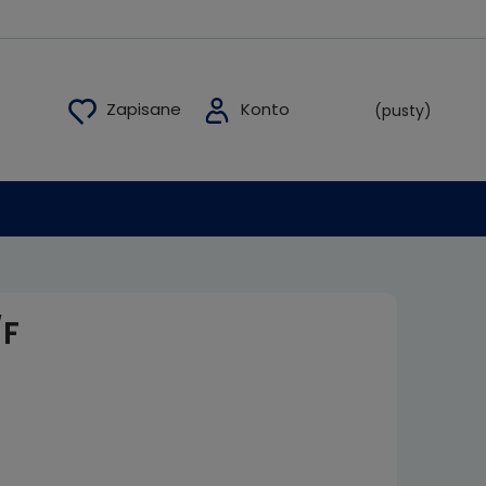
(pusty)
/F