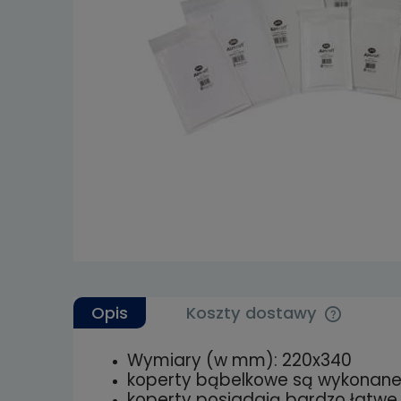
Opis
Koszty dostawy
Wymiary (w mm): 220x340
Cena nie 
koperty bąbelkowe są wykonane z
kosztów p
koperty posiadają bardzo łatwe 