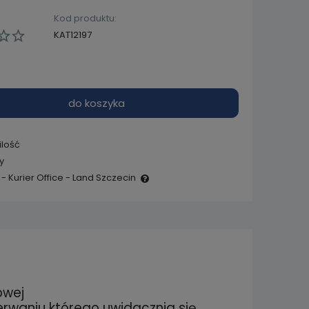
Kod produktu:
KAT12197
do koszyka
ilość
y
- Kurier Office - Land Szczecin
e zawiera ewentualnych
 płatności
owej
erwaniu którego uwidacznia się