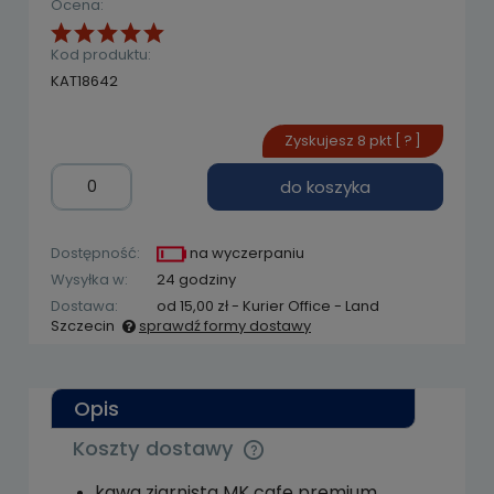
Ocena:
Kod produktu:
KAT18642
Zyskujesz
8
pkt [
?
]
do koszyka
Dostępność:
na wyczerpaniu
Wysyłka w:
24 godziny
Dostawa:
od 15,00 zł
- Kurier Office - Land
Szczecin
sprawdź formy dostawy
Cena nie zawiera ewentualnych kosztów
płatności
Opis
Koszty dostawy
Cena nie zawiera ewentualnych kosztów
płatności
kawa ziarnista MK cafe premium,