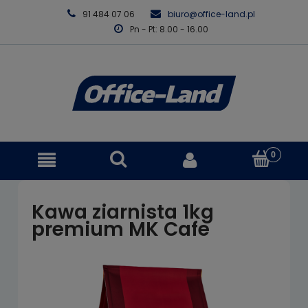
91 484 07 06
biuro@office-land.pl
Pn - Pt: 8.00 - 16.00
Kawa ziarnista 1kg
premium MK Cafe