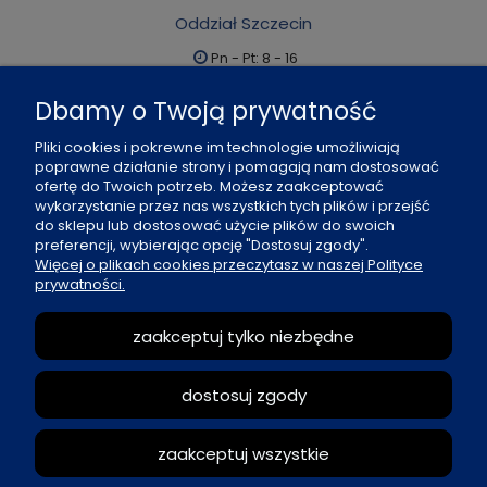
Oddział Szczecin
Pn - Pt: 8 - 16
al. Boh. Warszawy 21, 70-372 Szczecin
Dbamy o Twoją prywatność
91 484 07 06
Pliki cookies i pokrewne im technologie umożliwiają
biuro@office-land.pl
poprawne działanie strony i pomagają nam dostosować
ofertę do Twoich potrzeb. Możesz zaakceptować
Fax: 91 484 49 27
wykorzystanie przez nas wszystkich tych plików i przejść
do sklepu lub dostosować użycie plików do swoich
preferencji, wybierając opcję "Dostosuj zgody".
O nas
Więcej o plikach cookies przeczytasz w naszej Polityce
prywatności.
Zasady sprzedaży
zaakceptuj tylko niezbędne
Reklamacje i zwroty
dostosuj zgody
Moje konto
zaakceptuj wszystkie